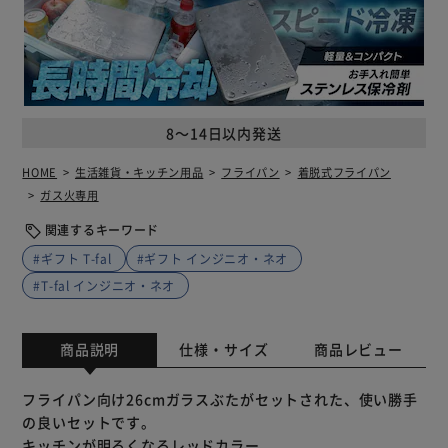
8～14日以内発送
HOME
生活雑貨・キッチン用品
フライパン
着脱式フライパン
ガス火専用
関連するキーワード
#ギフト T-fal
#ギフト インジニオ・ネオ
#T-fal インジニオ・ネオ
商品説明
仕様・サイズ
商品レビュー
フライパン向け26cmガラスぶたがセットされた、使い勝手
の良いセットです。
キッチンが明るくなるレッドカラー。