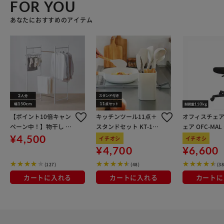
FOR YOU
あなたにおすすめのアイテム
【ポイント10倍キャン
キッチンツール11点＋
オフィスチェア
ペーン中！】物干し 室
スタンドセット KT-11
ェア OFC-MA
内用 折りたたみ式 3連
SS グレージュ
ン
¥4,500
イチオシ
イチオシ
OTM-150R ホワイト 一
¥4,700
¥6,600
人暮らしにオススメ
(127)
(48)
(38
カートに入れる
カートに入れる
カートに