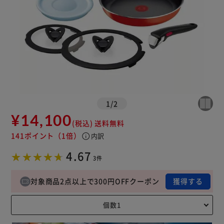
1
/
2
¥14,100
(税込)
送料無料
141ポイント
（1倍）
info
内訳
4.67
3件
対象商品2点以上で300円OFFクーポン
獲得する