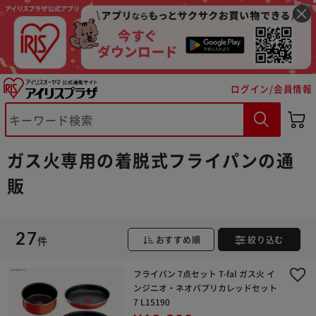
ログイン/会員情報
ガス火専用の着脱式フライパンの通
販
27
※ご確認ください
件
おすすめ順
絞り込む
フライパン 7点セット T-fal ガス火 イ
カートに入れる
購入手続きへ
ンジニオ・ネオパプリカレッドセット
7 L15190