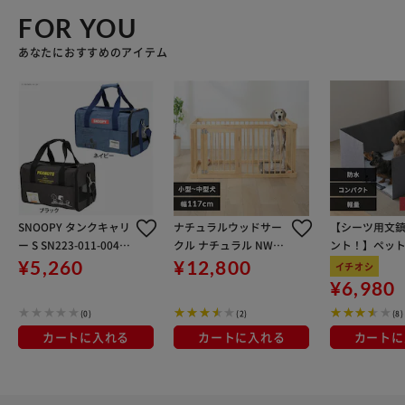
FOR YOU
あなたにおすすめのアイテム
SNOOPY タンクキャリ
ナチュラルウッドサー
【シーツ用文
ー S SN223-011-004
クル ナチュラル NWC-
ント！】ペッ
ブラック
1260
サークル PTC-N
¥5,260
¥12,800
イチオシ
グレー
¥6,980
(0)
(2)
(8)
カートに入れる
カートに入れる
カートに