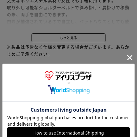
丈夫なポリエステル素材で女性でも手軽に持てます。
取り外し可能なショルダーベルトで斜め掛け・肩掛けで移動
の際、両手を自由にできます。
四隅が補強されているので自立し、ペットハウスとしても使
用できます。
側面と上部に入口があり、どちらからでも出し入れできま
もっと見る
す。
※製品は予告なく仕様を変更する場合がございます。あらか
全部閉めてもサイドがメッシュ仕様になっており通気性を確
じめご了承ください。
保しています。
底面にはゴム足（底鋲）があり、設置面の汚れ擦れを防止し
ます。
※当商品はお取り寄せ品の為、在庫の確認及び商品のお届け
までお時間を頂く場合がございます。
また、商品がメーカーにて完売となっていた場合、キャンセ
ル又は注文内容の変更をお願いいたしております。
予めご了承くださいますようお願いいたします。
■こちらの
商品はアイリスプラザがセレクトしたオススメ商品です。
商品情報