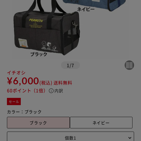
1
/
7
イチオシ
¥6,000
(税込)
送料無料
60ポイント
（1倍）
info
内訳
セール
カラー：
ブラック
ブラック
ネイビー