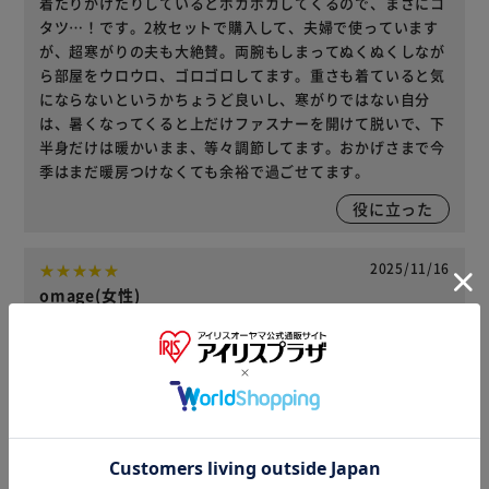
着たりかけたりしているとポカポカしてくるので、まさにコ
タツ…！です。2枚セットで購入して、夫婦で使っています
が、超寒がりの夫も大絶賛。両腕もしまってぬくぬくしなが
ら部屋をウロウロ、ゴロゴロしてます。重さも着ていると気
にならないというかちょうど良いし、寒がりではない自分
は、暑くなってくると上だけファスナーを開けて脱いで、下
半身だけは暖かいまま、等々調節してます。おかげさまで今
季はまだ暖房つけなくても余裕で過ごせてます。
役に立った
2025/11/16
omage(女性)
カラー : モカブラウン 購入
2点目半額で、ポイントも併用してとてもお安く2着購入出来
ました。12月上旬発送予定となっていたカラーでしたが、す
ぐに発送していただけて すぐに着用出来ました！とても暖
かくて大満足です
役に立った