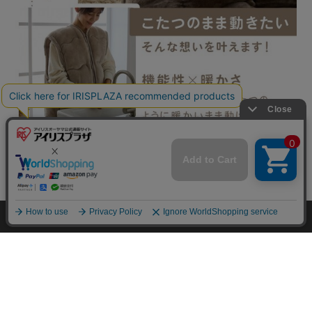
mail_outline
在庫切れ
入荷したらメールでお知らせ
HOME
探す
ログイン
お気に入り
お知らせ
カートに商品を追加しました