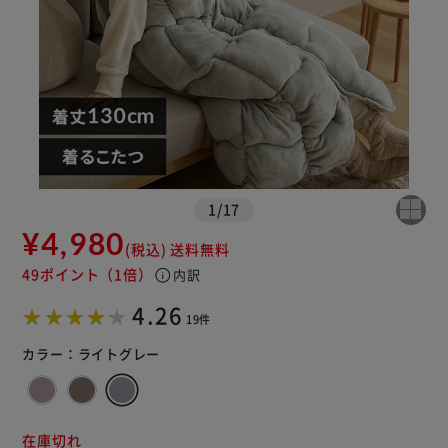
1
/
17
¥4,980
(税込)
送料無料
49ポイント
（1倍）
info
内訳
4.26
19件
カラー：
ライトグレー
在庫切れ