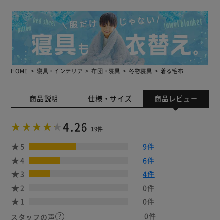
HOME
寝具・インテリア
布団・寝具
冬物寝具
着る毛布
商品説明
仕様・サイズ
商品レビュー
4.26
19件
5
9件
4
6件
3
4件
2
0件
1
0件
0件
スタッフの声