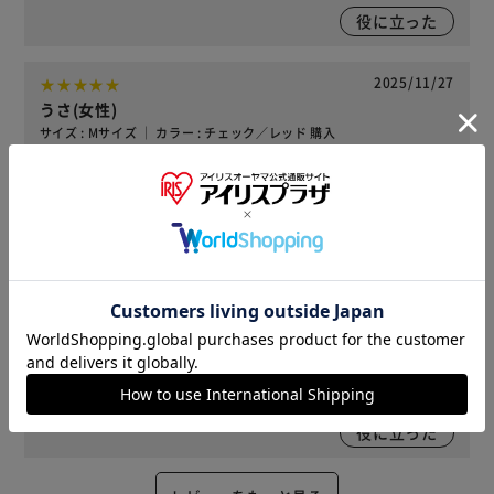
役に立った
2025/11/27
うさ(女性)
サイズ : Mサイズ ｜ カラー : チェック／レッド 購入
妹の今年の誕生日プレゼントしました。すごく喜んで家族と
取り合いになってしまってます。暖かいです
役に立った
2025/11/27
うさ(女性)
サイズ : Mサイズ ｜ カラー : グリッド/アイボリー×グレー 購入
最近引っ越した姪っ子の為に購入しました。とても暖かいの
で手放せない最高ですとの事です
役に立った