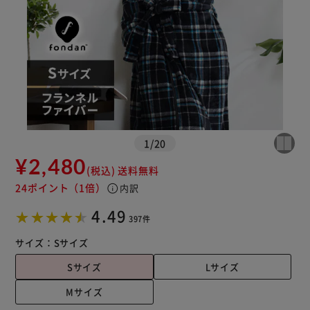
1
/
20
¥2,480
(税込)
送料無料
24ポイント
（1倍）
info
内訳
4.49
397件
サイズ：
Sサイズ
Sサイズ
Lサイズ
Mサイズ