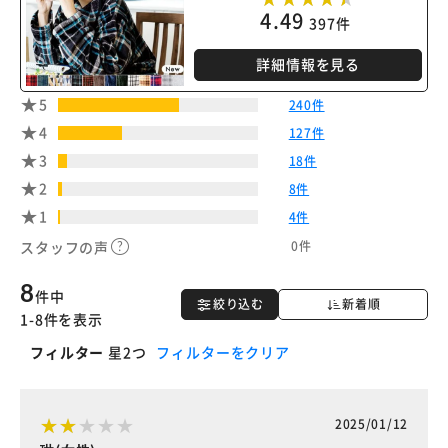
4.49
397件
詳細情報を見る
5
240件
4
127件
3
18件
2
8件
1
4件
0件
スタッフの声
8
件中
絞り込む
新着順
1-8件を表示
フィルター
星2つ
フィルターをクリア
2025/01/12