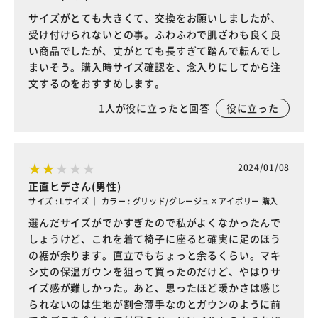
サイズがとても大きくて、交換をお願いしましたが、
受け付けられないとの事。ふわふわで肌ざわも良く良
い商品でしたが、丈がとても長すぎて踏んで転んでし
まいそう。購入時サイズ確認を、念入りにしてから注
文するのをおすすめします。
1
人が役に立ったと回答
役に立った
2024/01/08
正直ヒデさん(男性)
サイズ : Lサイズ ｜ カラー : グリッド/グレージュ×アイボリー 購入
選んだサイズがでかすぎたので私がよくなかったんで
しょうけど、これを着て椅子に座ると確実に足のほう
の裾が余ります。直立でもちょっと余るくらい。マキ
シ丈の保温ガウンを狙って買ったのだけど、やはりサ
イズ感が難しかった。あと、思ったほど暖かさは感じ
られないのは生地が割合薄手なのとガウンのように前