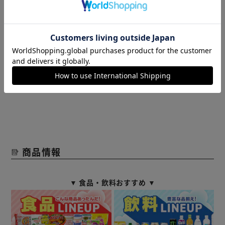
出来かねます。
予めご了承ください。
【ベットフレーム】
たっぷり入る2杯の引き出し付きのベッドです。
キャスター付きで開閉もスムーズ。
もっと見る
左右お好きな方に引き出しがセット出来るので、お部屋のイ
※製品は予告なく仕様を変更する場合がございます。あらか
ンテリアの配置に合わせることができます。
じめご了承ください。
ヘッドボードには2口コンセント、ちょっとしたスペース付
き。
木目調のデザインで、落ち着いた雰囲気を演出します。
商品情報
【ポケットコイルマットレス】
通気性、体圧分散性にとても優れたポケットコイルマットレ
スの誕生です。点で支えるから寝心地抜群！
▼ 食品・飲料おすすめ ▼
【ボンネルコイルマットレス】
硬めの寝心地がお好みの方におすすめ！