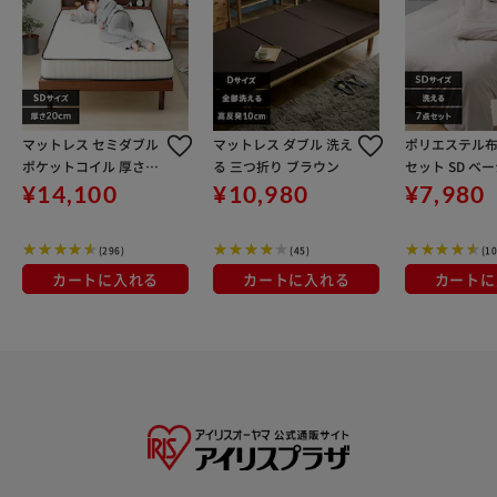
マットレス セミダブル
マットレス ダブル 洗え
ポリエステル布
ポケットコイル 厚さ20
る 三つ折り ブラウン
セット SD ベ
cm ホワイト×ブラッ
¥14,100
¥10,980
¥7,980
ク PKMTN-SDWTBK
(296)
(45)
(10
カートに入れる
カートに入れる
カートに