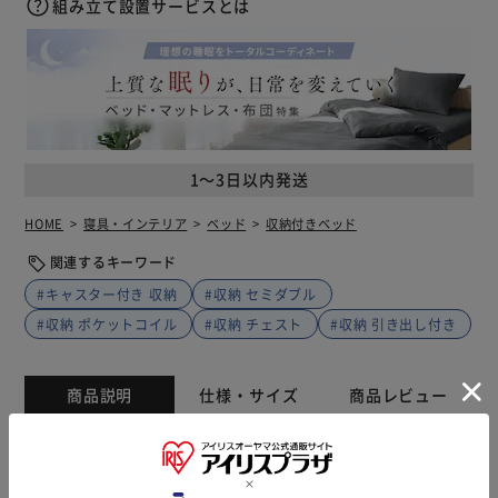
組み立て設置サービスとは
1～3日以内発送
HOME
寝具・インテリア
ベッド
収納付きベッド
関連するキーワード
#キャスター付き 収納
#収納 セミダブル
#収納 ポケットコイル
#収納 チェスト
#収納 引き出し付き
商品説明
仕様・サイズ
商品レビュー
一部商品でコンビニ払い・銀行振り込み・代金引換・GMO
掛け払い(※ビジネス会員様のみ)での支払い及び同梱発送が