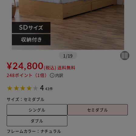
1
/
19
¥24,800
(税込)
送料無料
248ポイント
（1倍）
info
内訳
4
43件
サイズ：
セミダブル
シングル
セミダブル
ダブル
フレームカラー：
ナチュラル