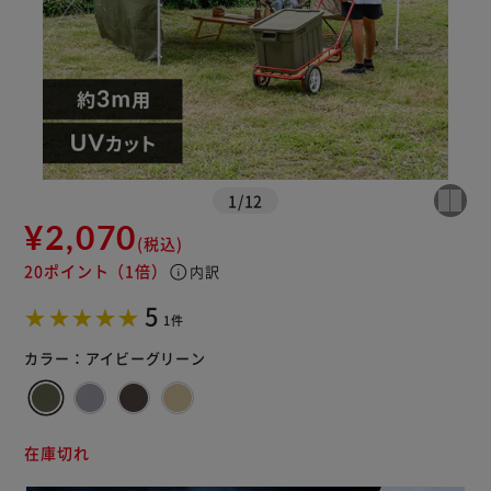
1
/
12
¥2,070
(税込)
20ポイント
（1倍）
info
内訳
5
1件
カラー：
アイビーグリーン
在庫切れ