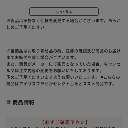
タープテント【3×3mサイズ】用のサイドシート。
サイドからの日差しや雨・風をカットしてくれます。
もっと見る
※製品は予告なく仕様を変更する場合がございます。あらか
タープテントに面ファスナーで簡単固定。
じめご了承ください。
複数のサイドシート同士をファスナーで隙間なく連結できま
す。
プライベートな空間を作ってより快適に。
※当商品はお取り寄せ品の為、在庫の確認及び商品のお届け
＊テントは別売りです。
までお時間を頂く場合がございます。
また、商品がメーカーにて完売となっていた場合、キャンセ
ル又は注文内容の変更をお願いいたしております。
予めご了承くださいますようお願いいたします。
■こちらの
商品はアイリスプラザがセレクトしたオススメ商品です。
商品情報