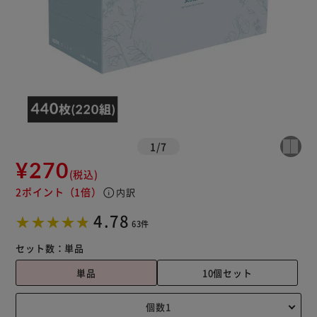
1
/
7
¥270
(税込)
2ポイント
（1倍）
info
内訳
4.78
63件
セット数：
単品
単品
10個セット