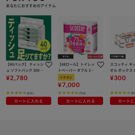
あなたにおすすめのアイテム
【40パック】 ティッシ
【48ロール】トイレッ
スコッティ キ
ュ ソフトパック 300枚
トペーパー ダブル 3倍
オル ボックス 
(150組) 5パック×8個
巻 4ロール×12 スコッ
り
¥2,780
¥300
イチオシ
ティ
¥7,000
(631)
(722)
(93
カートに入れる
カートに入れる
カートに