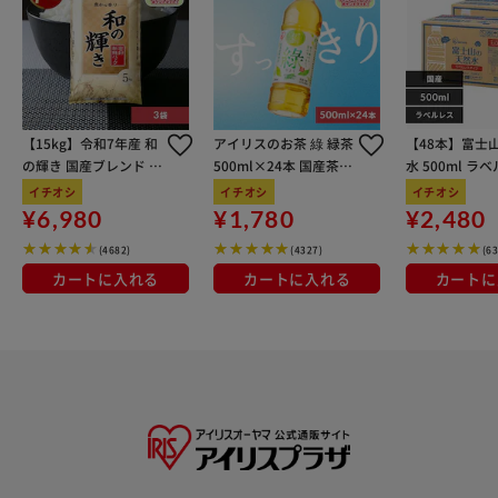
【15kg】令和7年産 和
アイリスのお茶 綠 緑茶
【48本】富士
の輝き 国産ブレンド 5
500ml×24本 国産茶葉
水 500ml ラ
kg×3袋
100％使用
イチオシ
イチオシ
イチオシ
¥6,980
¥1,780
¥2,480
(4682)
(4327)
(6
カートに入れる
カートに入れる
カートに