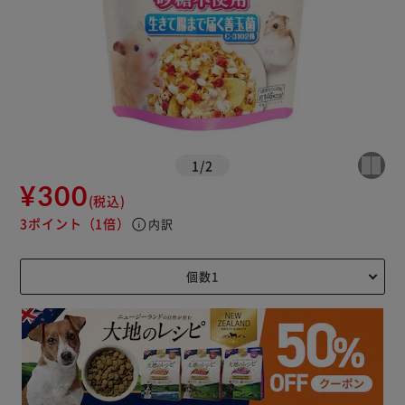
1
/
2
¥300
(税込)
3ポイント
（1倍）
info
内訳