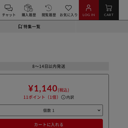
チャット
購入履歴
閲覧履歴
お気に入り
LOG IN
CART
特集一覧
8～14日以内発送
¥1,140
(税込)
11ポイント
（1倍）
info
内訳
カートに入れる