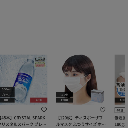
40食
【48本】CRYSTAL SPARK
【120枚】ディスポーザブ
低温製
クリスタルスパーク プレー
ルマスク ふつうサイズ ホワ
180g