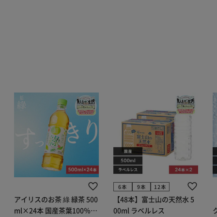
6本
9本
12本
アイリスのお茶 綠 緑茶 500
【48本】富士山の天然水 5
ml×24本 国産茶葉100％使
00ml ラベルレス