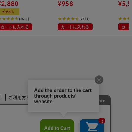
 500ml
¥2,880
イト 大容量 DISPOSABLE
¥958
¥5,
マスク プリーツマスク 不織
イチオシ
布
(2611)
(7724)
カートに入れる
カートに入れる
カー
せ
ご利用方法
ご利用規約