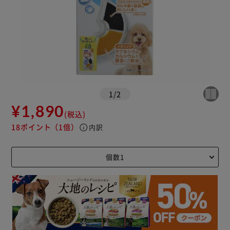
1
/
2
¥1,890
(税込)
18ポイント
（1倍）
info
内訳