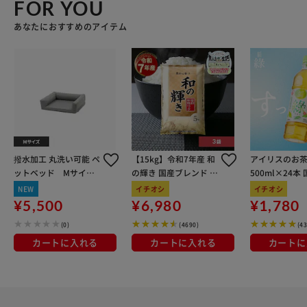
FOR YOU
あなたにおすすめのアイテム
撥水加工 丸洗い可能 ペ
【15kg】令和7年産 和
アイリスのお茶
ットベッド Mサイズ
の輝き 国産ブレンド 5
500ml×24本
T0182PTBDM-LGY ラ
kg×3袋
100％使用
NEW
イチオシ
イチオシ
イトグレー
¥5,500
¥6,980
¥1,780
(0)
(4690)
(4
カートに入れる
カートに入れる
カートに