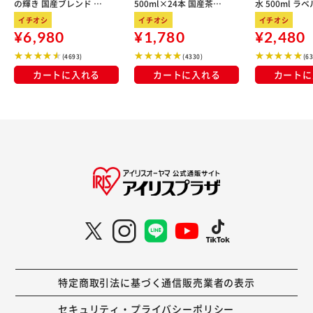
の輝き 国産ブレンド 5
500ml×24本 国産茶葉
水 500ml ラ
kg×3袋
100％使用
イチオシ
イチオシ
イチオシ
¥6,980
¥1,780
¥2,480
(4693)
(4330)
(6
カートに入れる
カートに入れる
カートに
特定商取引法に基づく通信販売業者の表示
セキュリティ・プライバシーポリシー