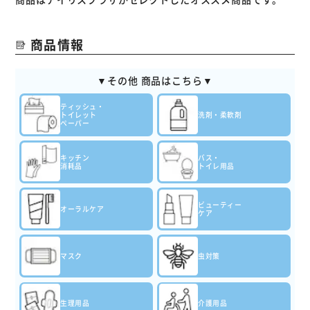
商品情報
▼その他 商品はこちら▼
ティッシュ・
トイレット
洗剤・柔軟剤
ペーパー
キッチン
バス・
消耗品
トイレ用品
ビューティー
オーラルケア
ケア
マスク
虫対策
生理用品
介護用品