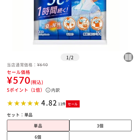
1
/
2
当店通常価格：
¥640
セール価格
¥570
(税込)
5ポイント
（1倍）
info
内訳
4.82
11件
セール
セット：
単品
単品
3個
6個