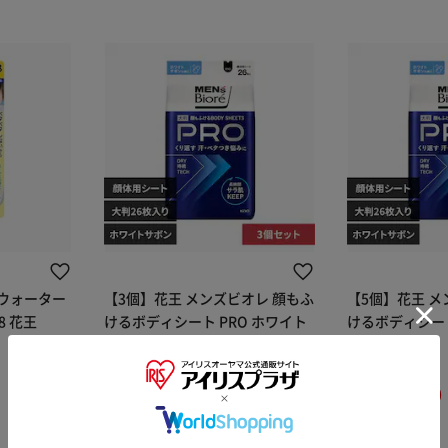
 ウォーター
【3個】花王 メンズビオレ 顔もふ
【5個】花王 メ
ジェル こども用 SPF38 花王
けるボディシート PRO ホワイト
けるボディシート
サボンの香り
サボンの香り
¥1,800
¥2,990
18ポイント(1倍)
29ポイント(1倍)
※ご確認ください
セール
セール
(1)
(0)