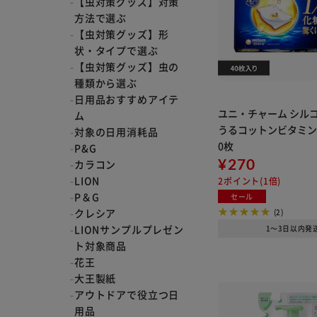
【虫対策グッズ】対策
方法で選ぶ
【虫対策グッズ】形
状・タイプで選ぶ
【虫対策グッズ】虫の
種類から選ぶ
日用品おすすめアイテ
ユニ・チャーム シル
ム
うるコットンビタミンC 
対象の日用消耗品
0枚
P&G
¥270
カラコン
LION
2ポイント(1倍)
P＆G
セール
クレシア
(2)
LIONサンプルプレゼン
1～3日以内発
ト対象商品
花王
大王製紙
アウトドアで役立つ日
用品