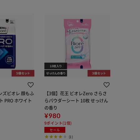
ンズビオレ 顔もふ
【3個】花王 ビオレZero さらさ
 PRO ホワイト
らパウダーシート 10枚 せっけん
の香り
¥980
9ポイント(1倍)
セール
(1)