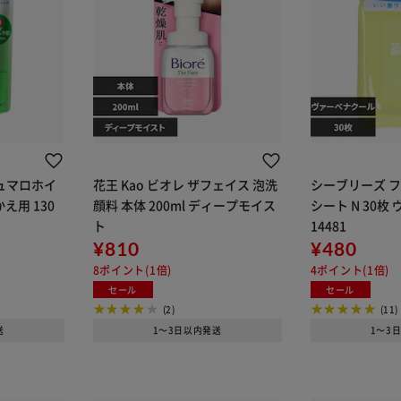
シュマロホイ
花王 Kao ビオレ ザフェイス 泡洗
シーブリーズ 
え用 130
顔料 本体 200ml ディープモイス
シート N 30
ト
14481
¥810
¥480
8ポイント(1倍)
4ポイント(1倍)
セール
セール
(2)
(11)
送
1～3日以内発送
1～3