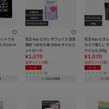
コットうる
花王 Kao ビオレ ザフェイス 泡洗
花王 Kao ビオ
PLUS+4
顔料 つめかえ用 340ml オイルコ
メイク落とし 
ントロール
クジェル 200g
¥1,070
¥1,070
10ポイント(1倍)
10ポイント(1倍)
セール
セール
(1)
(0)
送
1～3日以内発送
1～3