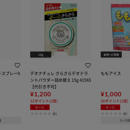
トスプレーh
デオナチュレ さらさらデオドラ
ももアイス
ントパウダー詰め替え 15g 41565
【代引き不可】
¥1,200
¥1,000
12ポイント(1倍)
10ポイント(1倍)
セール
セール
(0)
(0)
送
1～3