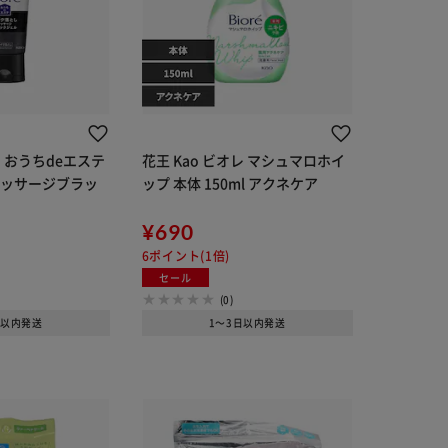
レ おうちdeエステ
花王 Kao ビオレ マシュマロホイ
マッサージブラッ
ップ 本体 150ml アクネケア
¥690
6ポイント(1倍)
セール
(0)
日以内発送
1～3日以内発送