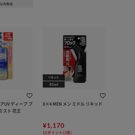
日以内発送
アUV ディープ プ
8×4 MEN メン ミドル リキッド
ロテクト&ケア ミスト 花王
¥1,170
11ポイント(1倍)