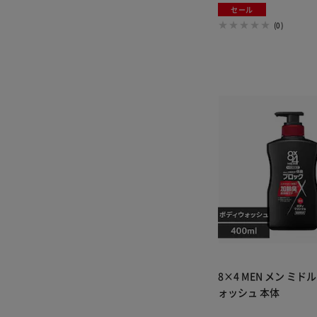
セール
(0)
8×4 MEN メン ミド
ォッシュ 本体