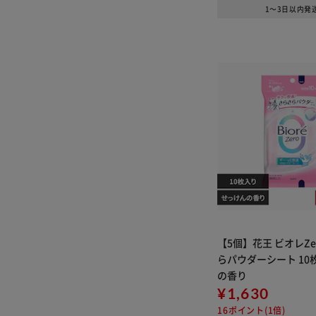
1～3日以内発
【5個】花王 ビオレZe
らパウダーシート 10
の香り
¥1,630
16ポイント(1倍)