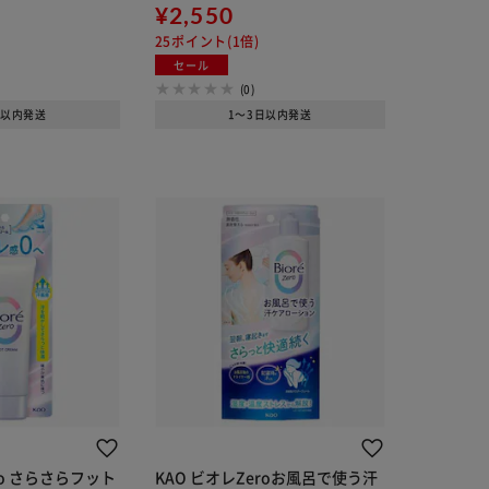
¥2,550
25ポイント(1倍)
セール
(0)
日以内発送
1～3日以内発送
ro さらさらフット
KAO ビオレZeroお風呂で使う汗