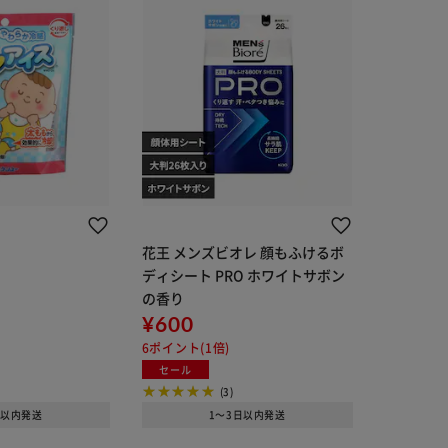
花王 メンズビオレ 顔もふけるボ
ディシート PRO ホワイトサボン
の香り
¥600
6ポイント(1倍)
セール
(3)
日以内発送
1～3日以内発送