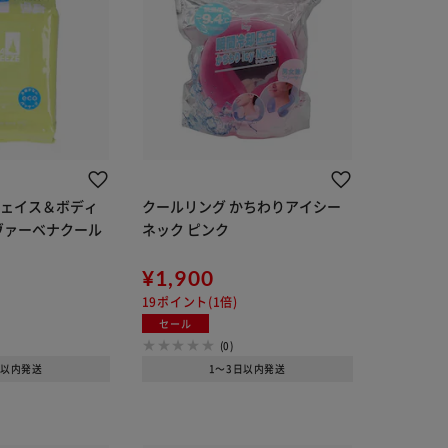
フェイス＆ボディ
クールリング かちわりアイシー
枚 ヴァーベナクール
ネック ピンク
¥1,900
19ポイント(1倍)
セール
(0)
日以内発送
1～3日以内発送