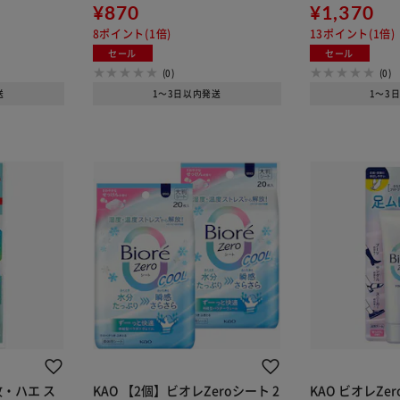
¥870
¥1,370
8ポイント(1倍)
13ポイント(1倍)
セール
セール
(0)
(0)
送
1～3日以内発送
1～3
蚊・ハエ ス
KAO 【2個】ビオレZeroシート 2
KAO ビオレZe