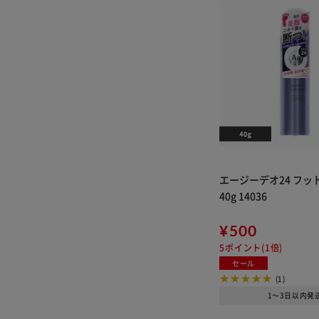
スコッティ
ロート製薬
福美水
生活の木
ユニバーサルペーパー
アクティ
ケアセラ
ミノンクーポン対象商
品②
ペンギン
ハロー
エージーデオ24 フッ
ル・マイルド
40g 14036
ベリタス
ミノンクーポン対象商
¥500
品
クリネックス
5ポイント(1倍)
HANATABA
セール
エルモア
(1)
1～3日以内発