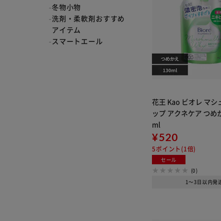
冬物小物
洗剤・柔軟剤おすすめ
アイテム
スマートエール
スマートエールキャン
ペーン【SYCP】
アイリスオーヤマ
ご褒美アイテム
こんな商品あったん
花王 Kao ビオレ マ
だ！
ップ アクネケア つめか
スマートエール
ml
アパレル用品がお買い
¥520
得！
5ポイント(1倍)
アイリスオーヤマ
セール
ポッキリアイテム
(0)
ネピア
1～3日以内発
Kenvue おすすめアイ
テム
ダウニー