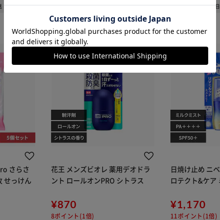
送
1～3日以内発送
1～3
カートに入れる
購入手続きへ
ro さらさ
花王 メンズビオレ 薬用デオドラ
日焼け止め ニベ
枚 せっけん
ント ロールオンPRO シトラス
¥870
¥1,170
8ポイント(1倍)
11ポイント(1倍)