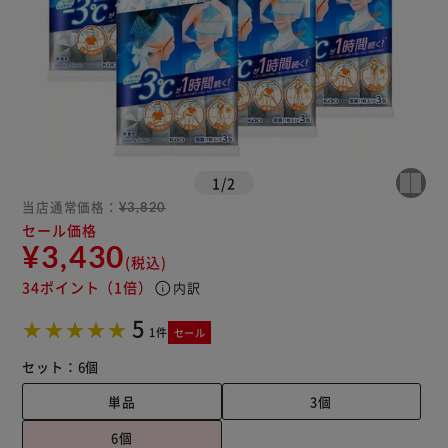
1
/
2
当店通常価格：
¥3,820
セール価格
¥3,430
(税込)
34ポイント
（1倍）
info
内訳
5
1件
セール
セット：
6個
単品
3個
6個