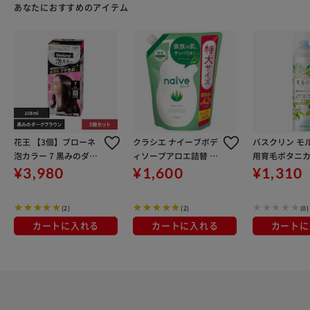
あなたにおすすめのアイテム
花王 【3個】ブローネ
クラシエ ナイーブボデ
バスクリン モ
泡カラー 7 黒みのダー
ィソープアロエ詰替 16
用育毛ボタニ
クブラウン
00ml
ル 180g
¥3,980
¥1,600
¥1,310
(2)
(2)
(0)
カートに入れる
カートに入れる
カートに