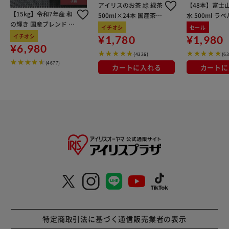
アイリスのお茶 綠 緑茶
【48本】富士
【15kg】令和7年産 和
500ml×24本 国産茶葉
水 500ml ラ
の輝き 国産ブレンド 5
100％使用
イチオシ
セール
kg×3袋
イチオシ
¥1,780
¥1,980
¥6,980
(4326)
(6
(4677)
カートに入れる
カートに
特定商取引法に基づく通信販売業者の表示