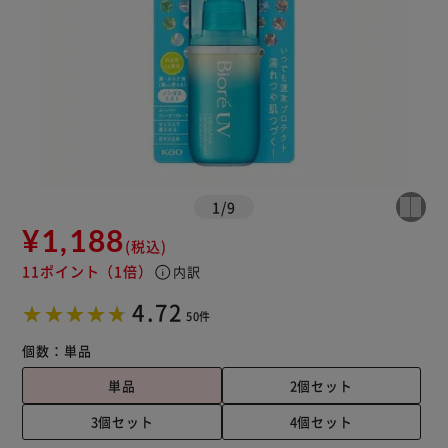
1
/
9
¥1,188
(税込)
11ポイント
（1倍）
info
内訳
4.72
50件
個数：
単品
単品
2個セット
3個セット
4個セット