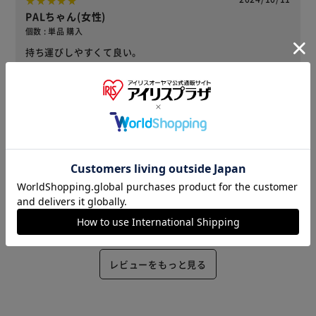
PALちゃん(女性)
個数 : 単品 購入
持ち運びしやすくて良い。
役に立った
2024/10/10
すー(女性)
個数 : 単品 購入
半額バスケットでお得に購入できました。ミストタイプなの
で、塗りムラも手間もかからず朝のバタバタした時間に大助
かりです。
役に立った
レビューをもっと見る