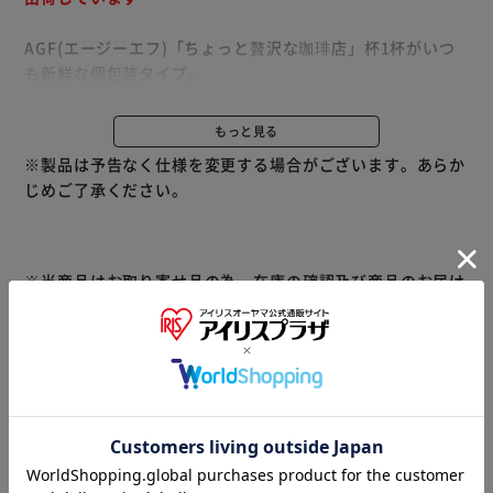
AGF(エージーエフ)「ちょっと贅沢な珈琲店」杯1杯がいつ
も新鮮な個包装タイプ。
プレミアムドリップは、お湯の注ぎ口が広いドリッパーを採
用。本格的なハンドドリップ感覚で上質なコーヒーをお愉し
もっと見る
みいただけます。
※製品は予告なく仕様を変更する場合がございます。あらか
じめご了承ください。
1日の中で訪れる、ささやかでありながら、ちょっと贅沢な
時間。そんな時間にふさわしいコーヒーです。
※当商品はお取り寄せ品の為、在庫の確認及び商品のお届け
までお時間を頂く場合がございます。
また、商品がメーカーにて完売となっていた場合、キャンセ
ル又は注文内容の変更をお願いいたしております。
予めご了承くださいますようお願いいたします。
■こちらの
商品はアイリスプラザがセレクトしたオススメ商品です。
商品情報