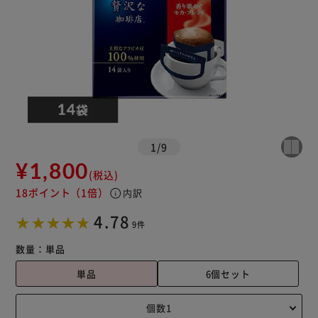
1
/
9
¥1,800
(税込)
18ポイント
（1倍）
info
内訳
4.78
9件
数量：
単品
単品
6個セット