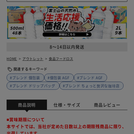
8～14日以内発送
HOME
アウトレット
食品フードロス
関連するキーワード
#ブレンド 個包装
#個包装 AGF
#ブレンド AGF
#ブレンド ドリップバッグ
#ブレンド ちょっと贅沢な珈琲店
商品説明
仕様・サイズ
商品レビュー
■賞味期限について
本サイトでは、当社が定めた日数以上の期限残商品に限り、
出荷しています