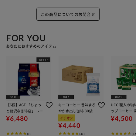
この商品についてのお問合せ
FOR YOU
あなたにおすすめのアイテム
【6個】AGF 「ちょっ
キーコーヒー 香味まろ
UCC 職人の珈
と贅沢な珈琲店」 レギ
やか水出し珈琲 30袋
ップコーヒー 
ュラー・コーヒー プレ
のスペシャル
¥6,480
¥4,500
イチオシ
ミアムドリップ ブレン
100杯
¥4,440
ド モカ 14杯
(9)
(41)
(82