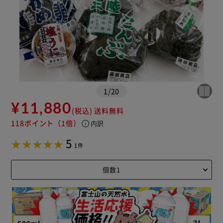
1
/
20
¥11,880
(税込)
送料無料
118ポイント
（1倍）
info
内訳
5
1件