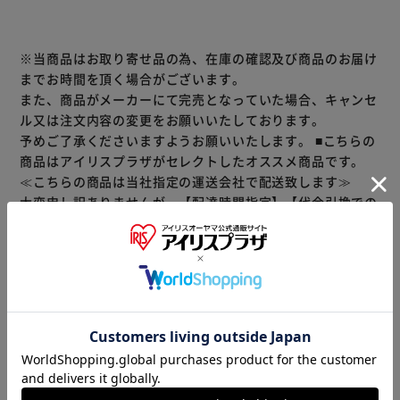
※当商品はお取り寄せ品の為、在庫の確認及び商品のお届け
※こちらの商品はお取り寄せ商品のため、初期不良以外の返
までお時間を頂く場合がございます。
品・交換は承れませんので、あらかじめご了承ください。
また、商品がメーカーにて完売となっていた場合、キャンセ
ル又は注文内容の変更をお願いいたしております。
予めご了承くださいますようお願いいたします。
■こちらの
商品はアイリスプラザがセレクトしたオススメ商品です。
≪こちらの商品は当社指定の運送会社で配送致します≫
大変申し訳ありませんが、【配達時間指定】【代金引換での
お支払】は出来ません。ご了承ください。
商品情報
▼ 食品・飲料おすすめ ▼