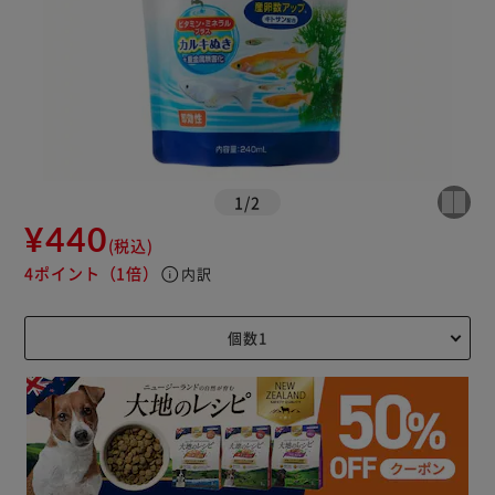
1
/
2
¥440
(税込)
4ポイント
（1倍）
info
内訳