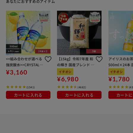
あなたにおすすめのアイテム
<<組み合わせが選べる
【15kg】令和7年産 和
アイリスのお茶
強炭酸水>>CRYSTAL S
の輝き 国産ブレンド 5
500ml×24本
PARK 500ml×48本 レ
kg×3袋
100％使用
¥3,160
イチオシ
イチオシ
モン×レモン
¥6,980
¥1,780
(1541)
(4682)
(4
カートに入れる
カートに入れる
カートに