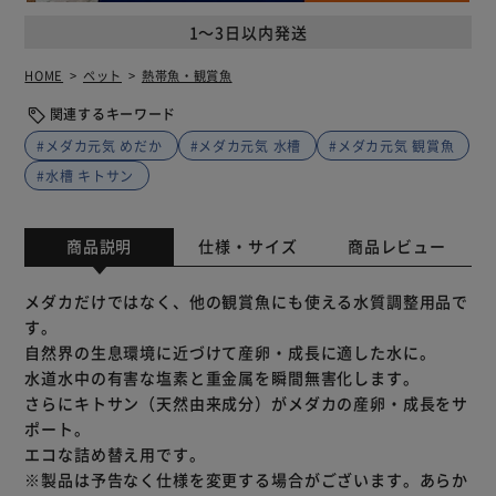
1～3日以内発送
HOME
ペット
熱帯魚・観賞魚
関連するキーワード
#メダカ元気 めだか
#メダカ元気 水槽
#メダカ元気 観賞魚
#水槽 キトサン
商品説明
仕様・サイズ
商品レビュー
メダカだけではなく、他の観賞魚にも使える水質調整用品で
す。
自然界の生息環境に近づけて産卵・成長に適した水に。
水道水中の有害な塩素と重金属を瞬間無害化します。
さらにキトサン（天然由来成分）がメダカの産卵・成長をサ
ポート。
エコな詰め替え用です。
※製品は予告なく仕様を変更する場合がございます。あらか