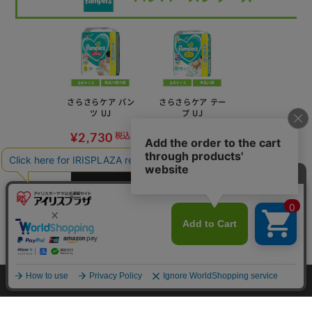
さらさらケア パン
さらさらケア テー
ツ UJ
プ UJ
¥2,730
¥3,300
税込
税込
もっと見る
メリーズシリーズ
カートに入れる
HOME
探す
ログイン
お気に入り
お知らせ