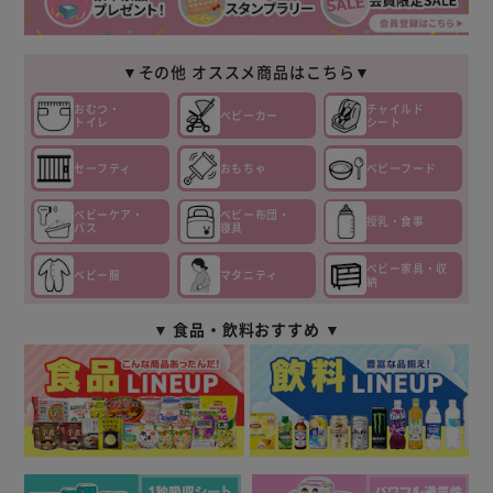
▼その他 オススメ商品はこちら▼
おむつ・
チャイルド
ベビーカー
トイレ
シート
セーフティ
おもちゃ
ベビーフード
ベビーケア・
ベビー布団・
授乳・食事
バス
寝具
ベビー家具・収
ベビー服
マタニティ
納
▼ 食品・飲料おすすめ ▼