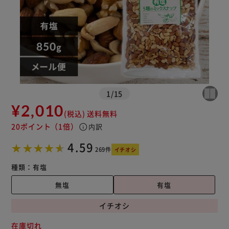
カートに入れる
購入手続きへ
1
/
15
¥2,010
(税込)
送料無料
20ポイント
（1倍）
info
内訳
4.59
269件
イチオシ
種類：
有塩
無塩
有塩
イチオシ
在庫切れ