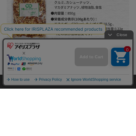
mail_outline
在庫切れ
入荷したらメールでお知らせ
HOME
探す
ログイン
お気に入り
お知らせ
カートに商品を追加しました
購入手続きへ