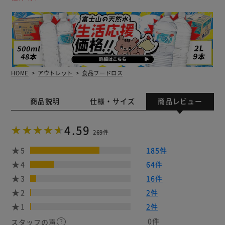
HOME
アウトレット
食品フードロス
商品説明
仕様・サイズ
商品レビュー
4.59
269件
5
185件
4
64件
3
16件
2
2件
1
2件
0件
スタッフの声