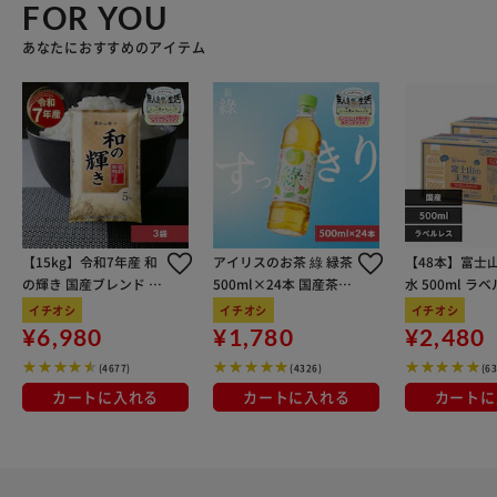
FOR YOU
あなたにおすすめのアイテム
【15kg】令和7年産 和
アイリスのお茶 綠 緑茶
【48本】富士
の輝き 国産ブレンド 5
500ml×24本 国産茶葉
水 500ml ラ
kg×3袋
100％使用
イチオシ
イチオシ
イチオシ
¥6,980
¥1,780
¥2,480
(4677)
(4326)
(6
カートに入れる
カートに入れる
カートに