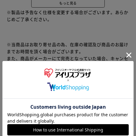
もっと見る
※商品入れ替えのタイミングにより、パッケージデザインが
※製品は予告なく仕様を変更する場合がございます。あらか
異なる商品をお届けする場合が御座います。予めご了承くだ
じめご了承ください。
さい。成分・内容量に変更は御座いません。
天然のカルシウムとマグネシウムをバランスよく含むエビア
ン。
適度なミネラル含有量は、飲みやすくおいしい硬水です。
※当商品はお取り寄せ品の為、在庫の確認及び商品のお届け
世界130カ国で飲用されており、自然の恵みをそのままに高
までお時間を頂く場合がございます。
い品質を保っています。
また、商品がメーカーにて完売となっていた場合、キャンセ
EUの厳しい基準(*)をすべてクリアした、清らかな水です。
ル又は注文内容の変更をお願いいたしております。
(*)CODEXによるEUの「ナチュラルウォーター」の基準よ
予めご了承くださいますようお願いいたします。
■こちらの
り。
商品はアイリスプラザがセレクトしたオススメ商品です。
※本品は並行輸入品です
商品情報
▼ 食品・飲料おすすめ ▼