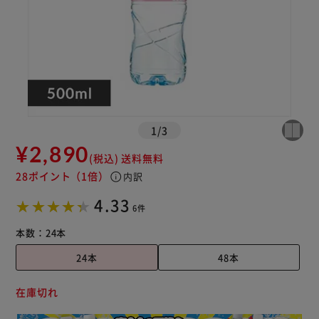
1
/
3
¥2,890
(税込)
送料無料
28ポイント
（1倍）
info
内訳
4.33
6件
本数：
24本
24本
48本
在庫切れ