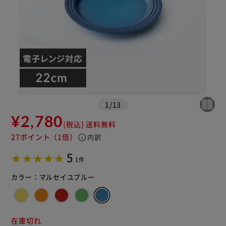
カートに入れる
購入手続きへ
1
/
13
¥2,780
(税込)
送料無料
27ポイント
（1倍）
info
内訳
5
1件
カラー：
マルセイユブルー
在庫切れ