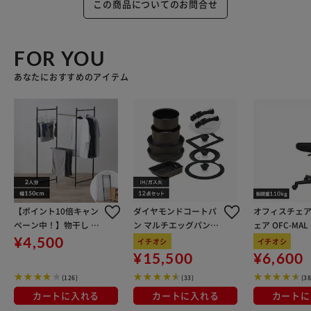
この商品についてのお問合せ
FOR YOU
あなたにおすすめのアイテム
【ポイント10倍キャン
ダイヤモンドコートパ
オフィスチェア
ペーン中！】物干し 室
ン マルチエッグパン入
ェア OFC-MA
内用 折りたたみ式 3連
り 12点セット IHガス
ン
¥4,500
イチオシ
イチオシ
OTM-150R ブラック 一
火対応 MEGI-12S ブラ
¥15,500
¥6,600
人暮らしにオススメ
ウンメタリック
(126)
(33)
(38
カートに入れる
カートに入れる
カートに