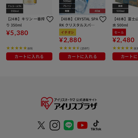
【24本】キリン 一番搾
【48本】CRYSTAL SPA
【48本】富士
り 350ml
RK クリスタルスパー
水 500ml
ク プレーン 500ml
¥5,380
イチオシ
セール
¥2,880
¥2,480
(69)
(2597)
(6
カートに入れる
カートに入れる
カートに