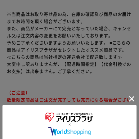
ど越しに感じさせます｡
※当商品はお取り寄せ品の為、在庫の確認及び商品のお届け
■沖縄県と一部地域（離島含む）への配送はお受け出来かね
までお時間を頂く場合がございます。
ます。予めご了承ください。
また、商品がメーカーにて完売となっていた場合、キャンセ
■未成年者の飲酒は法律で禁止されています。当店では未成
ル又は注文内容の変更をお願いいたしております。
年者へ酒類の販売は致しません。
予めご了承くださいますようお願いいたします。
■こちらの
商品はアイリスプラザがセレクトしたオススメ商品です。
≪こちらの商品は当社指定の運送会社で配送致します≫
大変申し訳ありませんが、【配達時間指定】【代金引換での
お支払】は出来ません。ご了承ください。
（ご注意）
数量限定商品はご注文が完了しても完売になる場合がござい
ます。ご注文をいただいた後にお断りさせていただく場合が
ございますのでなにとぞご了承ください。
商品情報