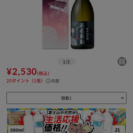
1
/
2
¥2,530
(税込)
25ポイント
（1倍）
info
内訳