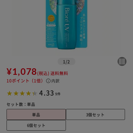
1
/
2
¥1,078
(税込)
送料無料
10ポイント
（1倍）
info
内訳
4.33
9件
セット数：
単品
単品
3個セット
6個セット