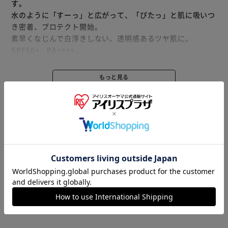
す。
水のように「すーっ」と広がって、「ぴたっ」と肌に吸いつ
き密着、プロテクト開始。
素早くなじんで白浮きしない、透明感あるツヤ肌に。
SPF50+、PA++++。
スーパーウォータープルーフ（80分間の耐水試験で確認済
み）。
もっと見る
保湿成分（ヒアルロン酸・ローヤルゼリーエキス・グリセリ
※製品は予告なく仕様を変更する場合がございます。あらか
ン）配合、せっけんで落とせます。
じめご了承ください。
みずみずしいグリーンフルーティの香り。
※リニューアルに伴い、パッケージ・内容等予告なく変更す
る場合がございます。予めご了承ください。
※当商品はお取り寄せ品の為、在庫の確認及び商品のお届け
までお時間を頂く場合がございます。
また、商品がメーカーにて完売となっていた場合、キャンセ
ル又は注文内容の変更をお願いいたしております。
予めご了承くださいますようお願いいたします。
■こちらの
商品はアイリスプラザがセレクトしたオススメ商品です。