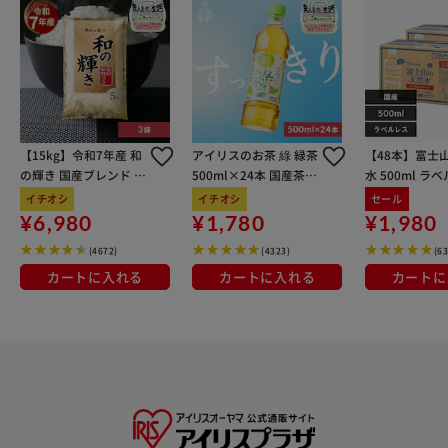
【15kg】令和7年産 和
アイリスのお茶 綠 緑茶
【48本】富士
の輝き 国産ブレンド 5
500ml×24本 国産茶葉
水 500ml ラ
kg×3袋
100％使用
イチオシ
イチオシ
セール
¥6,980
¥1,780
¥1,980
(4672)
(4323)
(6
カートに入れる
カートに入れる
カートに