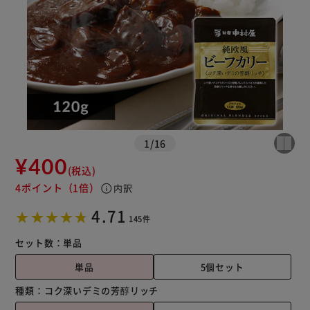
1
/
16
¥400
(税込)
4ポイント
（1倍）
info
内訳
4.71
145件
セット数：
単品
単品
5個セット
種類：
コク深いデミの芳醇リッチ