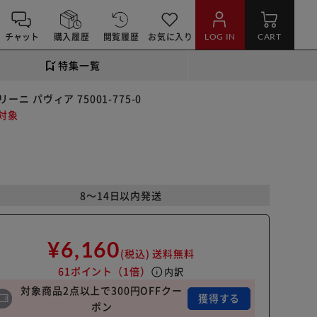
チャット
購入履歴
閲覧履歴
お気に入り
LOG IN
CART
特集一覧
ーニ パヴィア 75001-775-0
対象
8～14日以内発送
¥6,160
(税込)
送料無料
61ポイント
（1倍）
info
内訳
対象商品2点以上で300円OFFクー
獲得する
ポン