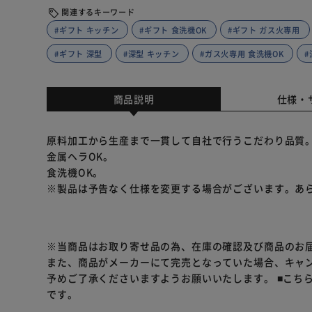
関連するキーワード
#ギフト キッチン
#ギフト 食洗機OK
#ギフト ガス火専用
#ギフト 深型
#深型 キッチン
#ガス火専用 食洗機OK
#
商品説明
仕様・
原料加工から生産まで一貫して自社で行うこだわり品質
金属ヘラOK。
食洗機OK。
※製品は予告なく仕様を変更する場合がございます。あ
※当商品はお取り寄せ品の為、在庫の確認及び商品のお
また、商品がメーカーにて完売となっていた場合、キャ
予めご了承くださいますようお願いいたします。
■こち
です。