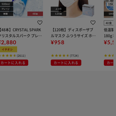
40食
【48本】CRYSTAL SPARK
【120枚】ディスポーザブ
低温製
クリスタルスパーク プレー
ルマスク ふつうサイズ ホワ
180g
 500ml
¥2,880
イト 大容量 DISPOSABLE
¥958
¥5,
マスク プリーツマスク 不織
イチオシ
布
(2611)
(7724)
カートに入れる
カートに入れる
カー