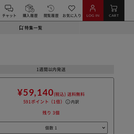
チャット
購入履歴
閲覧履歴
お気に入り
LOG IN
CART
特集一覧
1週間以内発送
¥59,140
(税込)
送料無料
591ポイント
（1倍）
info
内訳
残り 3個