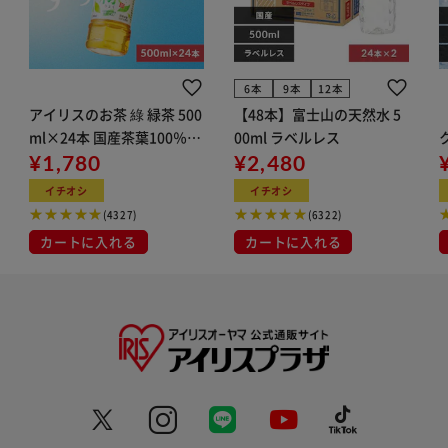
6本
9本
12本
アイリスのお茶 綠 緑茶 500
【48本】富士山の天然水 5
ml×24本 国産茶葉100％使
00ml ラベルレス
用
¥1,780
¥2,480
ン
イチオシ
イチオシ
(4327)
(6322)
カートに入れる
カートに入れる