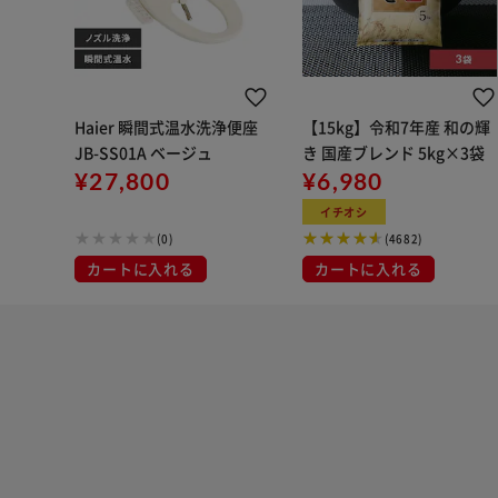
Haier 瞬間式温水洗浄便座
【15kg】令和7年産 和の輝
JB-SS01A ベージュ
き 国産ブレンド 5kg×3袋
¥27,800
¥6,980
イチオシ
(0)
(4682)
カートに入れる
カートに入れる