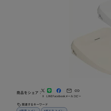
商品をシェア
X
LINE
Facebook
メール
コピー
関連するキーワード
#節電 トイレ
#省エネ トイレ