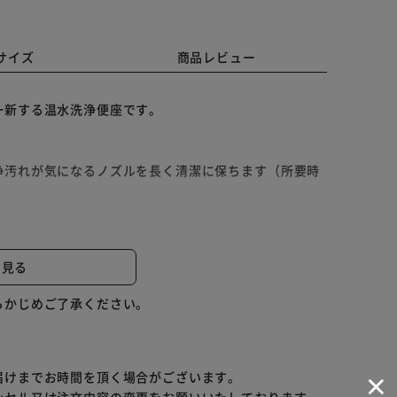
サイズ
商品レビュー
一新する温水洗浄便座です。
浄汚れが気になるノズルを長く清潔に保ちます（所要時
と水幅はそれぞれ5通り）
便座」
と見る
ターンを見直して、より効率よく節電します。最大約
らかじめご了承ください。
届けまでお時間を頂く場合がございます。