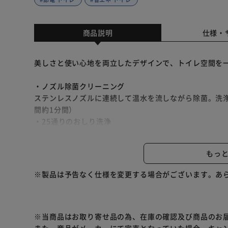
商品説明
仕様・
美しさと使い心地を両立したデザインで、トイレ空間を
・ノズル除菌クリーニング
ステンレスノズルに連続して温水を流しながら除菌。洗
間約1分間）
・25通りのおしり洗浄
自分好みの「水圧」×「水幅」が自由に選べる。（水圧
・使わない時間を学習する「かしこく節電スマート暖房
もっ
1日の便座の使用パターンを学習し、1週間ごとに使用パ
34%節電、省エネできます。
※製品は予告なく仕様を変更する場合がございます。あ
※当商品はお取り寄せ品の為、在庫の確認及び商品のお