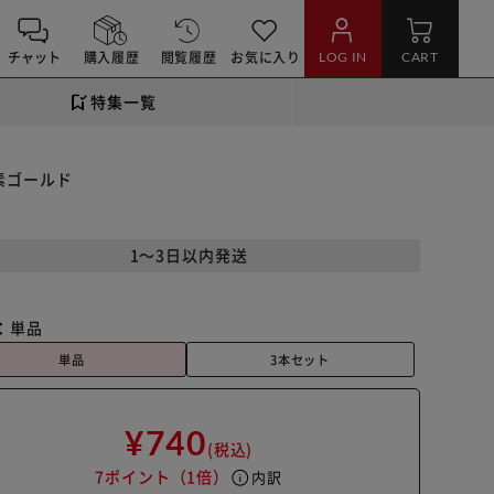
チャット
購入履歴
閲覧履歴
お気に入り
LOG IN
CART
特集一覧
素ゴールド
1～3日以内発送
：
単品
単品
3本セット
¥740
(税込)
7ポイント
（1倍）
info
内訳