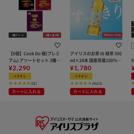
【6個】Cook Do 極(プレミ
アイリスのお茶 綠 緑茶 500
アム) アソートセット 3種×
ml×24本 国産茶葉100％使
2
¥2,290
用
¥1,780
イチオシ
イチオシ
(32)
(4323)
カートに入れる
カートに入れる