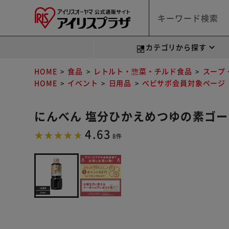
カテゴリから探す
HOME
食品
レトルト・惣菜・チルド食品
スープ
HOME
イベント
日用品
べビサポ会員対象ページ
にんべん 塩分ひかえめつゆの素ゴ
4.63
8件