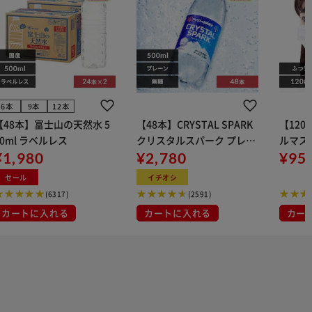
6本
9本
12本
【48本】富士山の天然水 5
【48本】CRYSTAL SPARK
【12
00ml ラベルレス
クリスタルスパーク プレー
ルマス
¥1,980
ン 500ml
¥2,780
イト 大容量 DIS
¥95
マスク
セール
イチオシ
布
(6317)
(2591)
カートに入れる
カートに入れる
カー