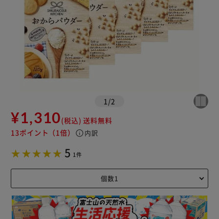
1
/
2
¥1,310
(税込)
送料無料
13ポイント
（1倍）
info
内訳
5
1件