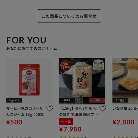
この商品についてのお問合せ
FOR YOU
あなたにおすすめのアイテム
マービー低カロリーり
【15kg】令和7年産 和
いなり餅 10個
んごジャム 13g×10本
の輝き 無洗米 国産ブレ
ンド 5kg×3袋
¥500
¥2,000
セール
¥7,980
(0)
(315)
(22