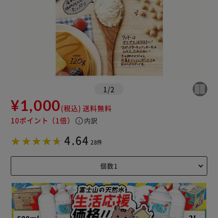
1
/
2
¥1,000
(税込)
送料無料
10ポイント
（1倍）
info
内訳
4.64
28件