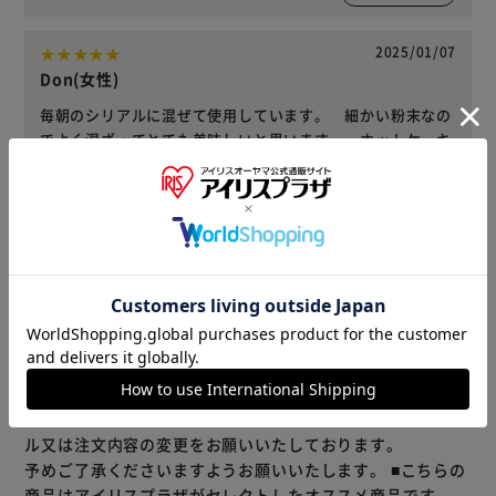
2025/01/07
Don(女性)
毎朝のシリアルに混ぜて使用しています。 細かい粉末なの
でよく混ざってとても美味しいと思います。 ホットケーキ
にも混ぜて焼いてみましたがこちらも大満足のできでした。
役に立った
レビューをもっと見る
※当商品はお取り寄せ品の為、在庫の確認及び商品のお届け
までお時間を頂く場合がございます。
また、商品がメーカーにて完売となっていた場合、キャンセ
ル又は注文内容の変更をお願いいたしております。
予めご了承くださいますようお願いいたします。
■こちらの
商品はアイリスプラザがセレクトしたオススメ商品です。