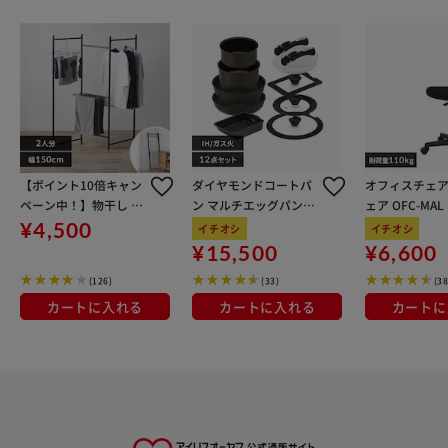
【ポイント10倍キャン
ダイヤモンドコートパ
オフィスチェア
ペーン中！】物干し 室
ン マルチエッグパン入
ェア OFC-MA
内用 折りたたみ式 3連
り 12点セット IHガス
ン
¥4,500
イチオシ
イチオシ
OTM-150R ブラック 一
火対応 MEGI-12S ブラ
¥15,500
¥6,600
人暮らしにオススメ
ウンメタリック
(126)
(33)
(38
カートに入れる
カートに入れる
カートに