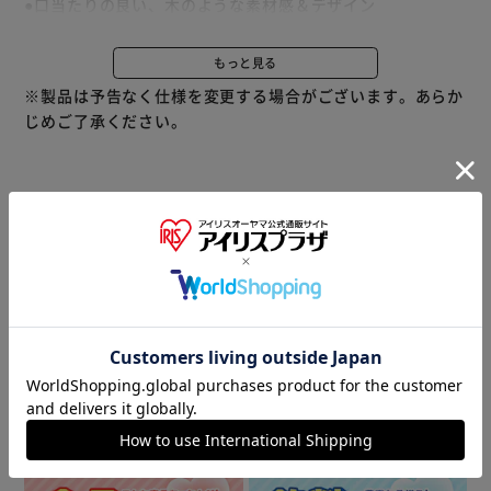
●口当たりの良い、木のような素材感＆デザイン
●スープジャーポーチの背面ポケットにすっきり収納できる
●食洗機OK
もっと見る
※製品は予告なく仕様を変更する場合がございます。あらか
じめご了承ください。
※当商品はお取り寄せ品の為、在庫の確認及び商品のお届け
までお時間を頂く場合がございます。
また、商品がメーカーにて完売となっていた場合、キャンセ
ル又は注文内容の変更をお願いいたしております。
予めご了承くださいますようお願いいたします。
■こちらの
商品はアイリスプラザがセレクトしたオススメ商品です。
商品情報
▼ 食品・飲料おすすめ ▼