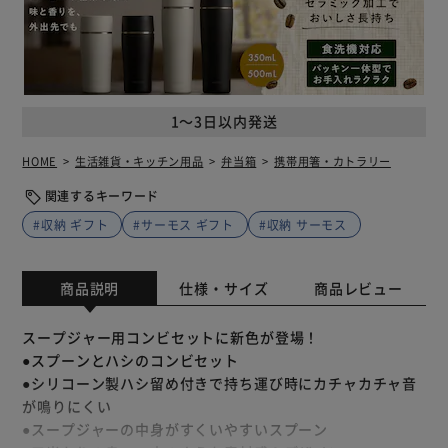
1～3日以内発送
HOME
生活雑貨・キッチン用品
弁当箱
携帯用箸・カトラリー
関連するキーワード
#収納 ギフト
#サーモス ギフト
#収納 サーモス
商品説明
仕様・サイズ
商品レビュー
スープジャー用コンビセットに新色が登場！
●スプーンとハシのコンビセット
●シリコーン製ハシ留め付きで持ち運び時にカチャカチャ音
が鳴りにくい
●スープジャーの中身がすくいやすいスプーン