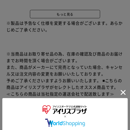
■賞味期限について
本サイトでは、当社が定めた日数以上の期限残商品に限り、
もっと見る
出荷しています
※製品は予告なく仕様を変更する場合がございます。あらか
じめご了承ください。
水・ドリンク ランキング
※当商品はお取り寄せ品の為、在庫の確認及び商品のお届け
【はちみつレモン】
までお時間を頂く場合がございます。
レモンのさわやかな酸味にはちみつの心地よい甘みが加わっ
また、商品がメーカーにて完売となっていた場合、キャンセ
た、やさしい味わいです。
ル又は注文内容の変更をお願いいたしております。
予めご了承くださいますようお願いいたします。
■こちらの
【白ぶどう】
商品はアイリスプラザがセレクトしたオススメ商品です。
白ぶどうのみずみずしい果実感が口いっぱいに広がる、さわ
≪こちらの商品は当社指定の運送会社で配送致します≫
やかな味わいです。
大変申し訳ありませんが、【配達時間指定】【代金引換での
お支払】は出来ません。ご了承ください。
【もも】
みずみずしい白桃の甘みとやわらかな香りがとけあった、や
商品情報
さしい味わいです。