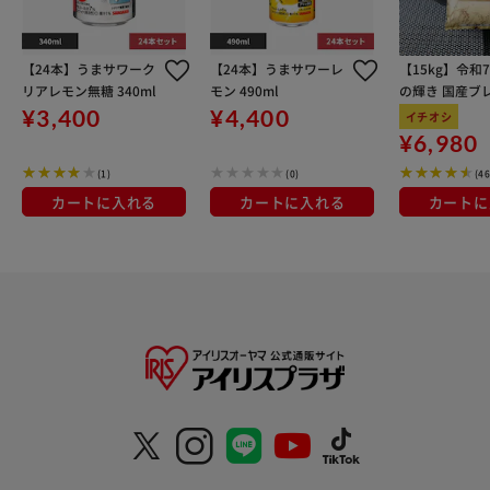
【24本】うまサワーク
【24本】うまサワーレ
【15kg】令和
リアレモン無糖 340ml
モン 490ml
の輝き 国産ブレ
kg×3袋
¥3,400
¥4,400
イチオシ
¥6,980
(1)
(0)
(4
カートに入れる
カートに入れる
カートに