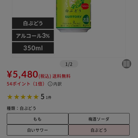
1
/
2
¥5,480
(税込)
送料無料
54ポイント
（1倍）
info
内訳
5
1件
種類：
白ぶどう
もも
梅酒ソーダ
白いサワー
白ぶどう