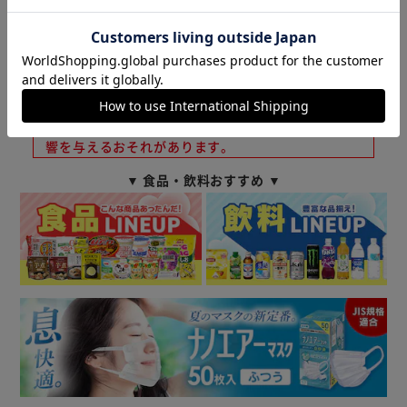
【白いサワー】
20歳未満の飲酒は法律で禁止されています。
やさしい甘酸っぱさが楽しめる、さわやかな乳性飲料味のお
20歳以上であることを確認できない場合、酒類を販
酒です。
売しません。
飲酒運転は法律で禁止されています。
【梅酒ソーダ】
妊娠中や授乳期の飲酒は、胎児・乳児の発育に悪影
芳醇な梅の香りと味わいが楽しめる、ほろよい流の梅酒ソー
響を与えるおそれがあります。
ダです。
▼ 食品・飲料おすすめ ▼
■沖縄県と一部地域（離島含む）への配送はお受け出来かね
ます。予めご了承ください。
■２０歳未満の方の飲酒は法律で禁止されています。当店で
は２０歳未満の方への酒類の販売は致しません。