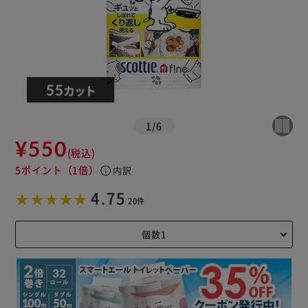
1
/
6
¥550
(税込)
5ポイント
（1倍）
info
内訳
4.75
20件