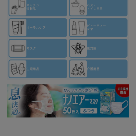
キッチン
バス・
消耗品
トイレ用品
ビューティー
オーラルケア
ケア
マスク
虫対策
生理用品
介護用品