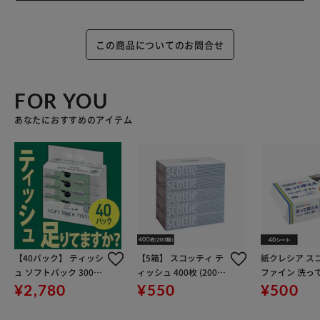
この商品についてのお問合せ
FOR YOU
あなたにおすすめのアイテム
【40パック】 ティッシ
【5箱】 スコッティ テ
紙クレシア ス
ュ ソフトパック 300枚
ィッシュ 400枚 (200
ファイン 洗っ
(150組) 5パック×8個
組) 5箱 日本製紙クレシ
ペーパータオル
¥2,780
¥550
¥500
ア
ト 35322