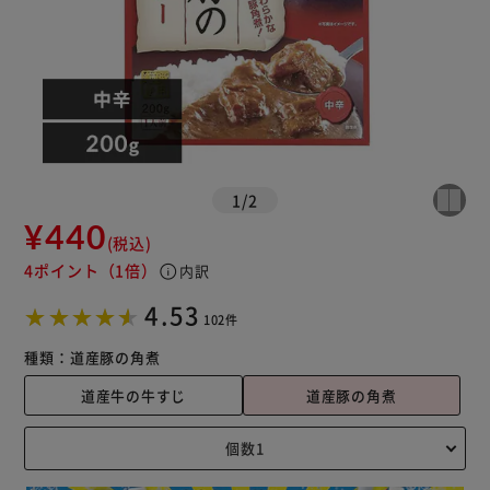
1
/
2
¥440
(税込)
4ポイント
（1倍）
info
内訳
4.53
102件
種類：
道産豚の角煮
道産牛の牛すじ
道産豚の角煮