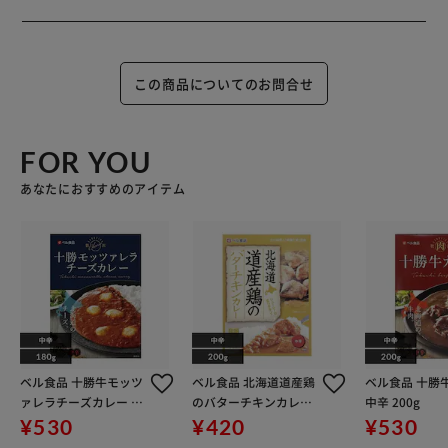
この商品についてのお問合せ
FOR YOU
あなたにおすすめのアイテム
ベル食品 十勝牛モッツ
ベル食品 北海道道産鶏
ベル食品 十勝
ァレラチーズカレー 中
のバターチキンカレー
中辛 200g
辛 180g
200g
¥530
¥420
¥530