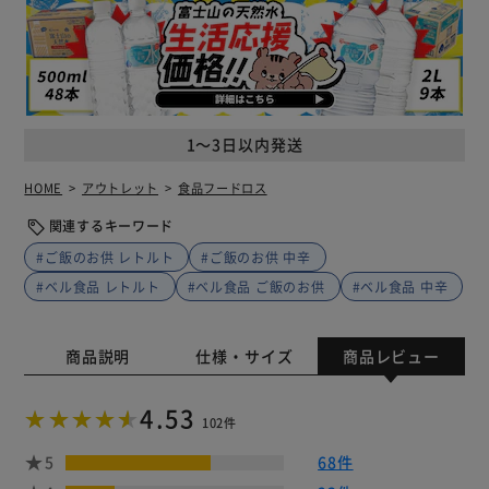
1～3日以内発送
HOME
アウトレット
食品フードロス
関連するキーワード
#ご飯のお供 レトルト
#ご飯のお供 中辛
#ベル食品 レトルト
#ベル食品 ご飯のお供
#ベル食品 中辛
商品説明
仕様・サイズ
商品レビュー
4.53
102件
5
68件