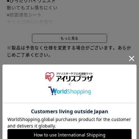
■ぴったりハイウエスト
動いてもズレ落ちにくい
■前面通気シート
オシッコのムレを逃す
■ふわさら吸収シート
赤ちゃん品質・絹のような極細繊維でやさしい肌触り
もっと見る
■幅広のつけ直しらくらくテープ
※製品は予告なく仕様を変更する場合がございます。あらか
簡単装着＆動いても外れにくい。3段階に大きさ調整可能な
じめご了承ください。
シッポ穴。
■パワフル吸収体
最長12時間のオシッコをしっかり吸収。
(※ねこちゃんの12時間の平均オシッコ量を参考。ねこちゃ
※当商品はお取り寄せ品の為、在庫の確認及び商品のお届け
んのオシッコ量には個体差があります。)
までお時間を頂く場合がございます。
また、商品がメーカーにて完売となっていた場合、キャンセ
ル又は注文内容の変更をお願いいたしております。
予めご了承くださいますようお願いいたします。
■こちらの
商品はアイリスプラザがセレクトしたオススメ商品です。
商品情報