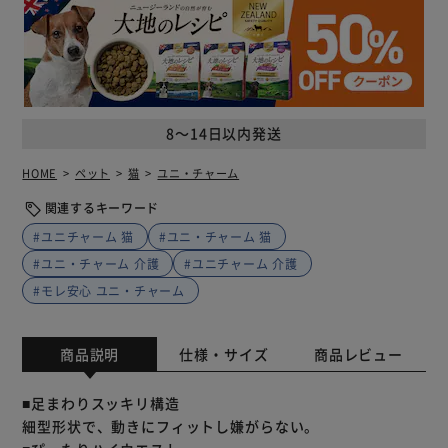
8～14日以内発送
HOME
ペット
猫
ユニ・チャーム
関連するキーワード
#ユニチャーム 猫
#ユニ・チャーム 猫
#ユニ・チャーム 介護
#ユニチャーム 介護
#モレ安心 ユニ・チャーム
商品説明
仕様・サイズ
商品レビュー
■足まわりスッキリ構造
細型形状で、動きにフィットし嫌がらない。