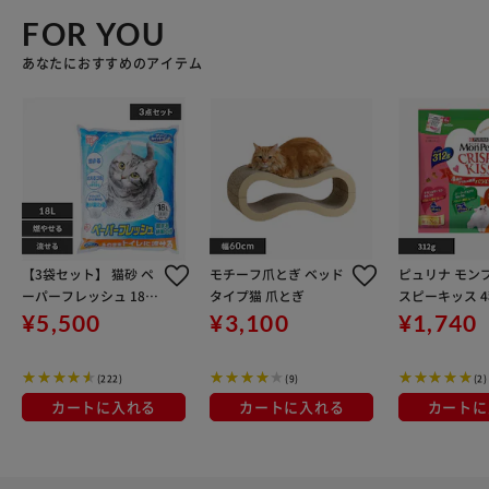
FOR YOU
あなたにおすすめのアイテム
【3袋セット】 猫砂 ペ
モチーフ爪とぎ ベッド
ピュリナ モン
ーパーフレッシュ 18L
タイプ猫 爪とぎ
スピーキッス 
PFC-18L 紙 猫砂
リル厳選バラ
¥5,500
¥3,100
¥1,740
ック 312g 猫
(222)
(9)
(2)
カートに入れる
カートに入れる
カートに