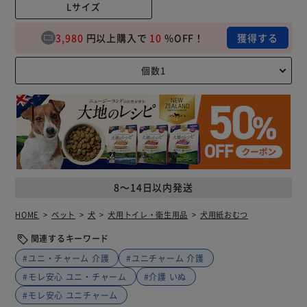
Lサイズ
3,980
円以上購入で
10
%OFF！
獲得する
8～14日以内発送
HOME
ペット
犬
犬用トイレ・衛生用品
犬用紙おむつ
関連するキーワード
#ユニ・チャーム 介護
#ユニチャーム 介護
#モレ安心 ユニ・チャーム
#介護 いぬ
#モレ安心 ユニチャーム