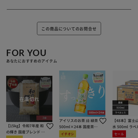
この商品についてのお問合せ
FOR YOU
あなたにおすすめのアイテム
アイリスのお茶 綠 緑茶
【48本】富士
【15kg】令和7年産 和
500ml×24本 国産茶葉
水 500ml ラ
の輝き 国産ブレンド 5
100％使用
イチオシ
セール
kg×3袋