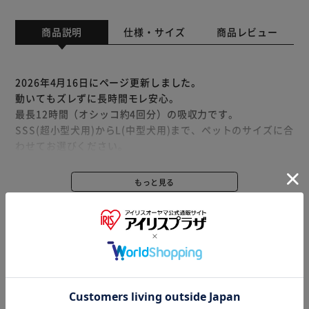
商品説明
仕様・サイズ
商品レビュー
2026年4月16日にページ更新しました。
動いてもズレずに長時間モレ安心。
最長12時間（オシッコ約4回分）の吸収力です。
SSS(超小型犬用)からL(中型犬用)まで、ペットのサイズに合
わせてお選びください。
※サイズは目安です。愛犬の成長度合い、体型によりサイズ
もっと見る
が異なる場合がございます。
※製品は予告なく仕様を変更する場合がございます。あらか
※ワンちゃんがやせ細ってきても、尿量はやせる前と変わら
じめご了承ください。
ない場合がございますので、オムツを小さいサイズへ替える
のではなく、そのままのサイズでしっかりとしめてご使用さ
れることをおすすめします。
※当商品はお取り寄せ品の為、在庫の確認及び商品のお届け
までお時間を頂く場合がございます。
また、商品がメーカーにて完売となっていた場合、キャンセ