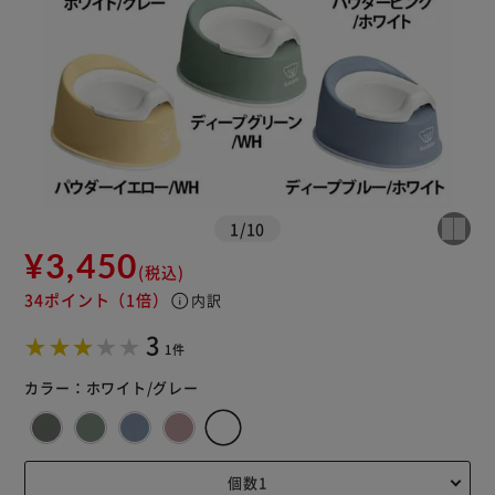
1
/
10
¥3,450
(税込)
34ポイント
（1倍）
info
内訳
3
1件
カラー：
ホワイト/グレー