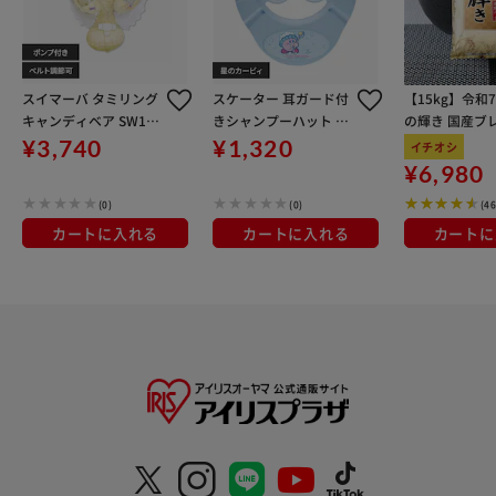
スイマーバ タミリング
スケーター 耳ガード付
【15kg】令和
キャンディベア SW140
きシャンプーハット BS
の輝き 国産ブレ
TRCB
HA1 星のカービィ
kg×3袋
¥3,740
¥1,320
イチオシ
¥6,980
(0)
(0)
(4
カートに入れる
カートに入れる
カートに