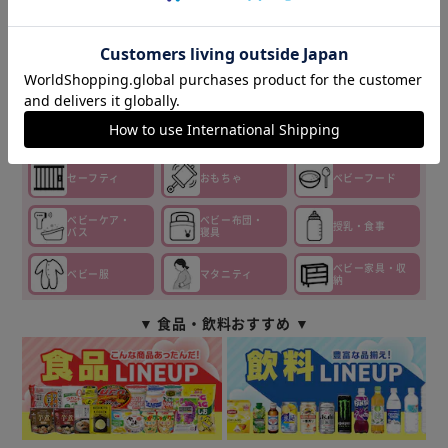
▼その他 オススメ商品はこちら▼
おむつ・
チャイルド
ベビーカー
トイレ
シート
セーフティ
おもちゃ
ベビーフード
ベビーケア・
ベビー布団・
授乳・食事
バス
寝具
ベビー家具・収
ベビー服
マタニティ
納
▼ 食品・飲料おすすめ ▼