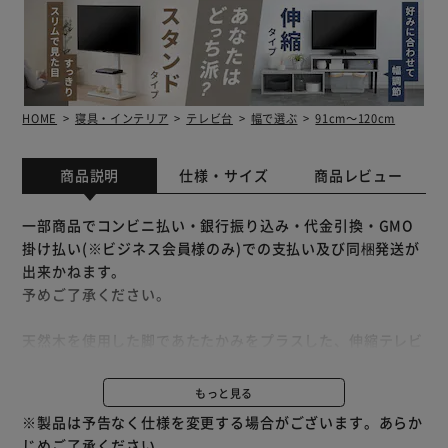
HOME
寝具・インテリア
テレビ台
幅で選ぶ
91cm～120cm
商品説明
仕様・サイズ
商品レビュー
一部商品でコンビニ払い・銀行振り込み・代金引換・GMO
掛け払い(※ビジネス会員様のみ)での支払い及び同梱発送が
出来かねます。
予めご了承ください。
天然木を使用した脚であたたかみをプラスした、伸縮テレビ
台。
横幅と角度を自由に変えられるので、お部屋に合わせてレイ
もっと見る
アウト自由自在♪
※製品は予告なく仕様を変更する場合がございます。あらか
たっぷり収納だから、AV機器から小物まですっきり収納。
じめご了承ください。