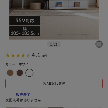
カートに入れる
購入手続きへ
1
/
21
4.1
10件
カラー：
ホワイト
AR試し置き
販売終了
次回入荷はありません