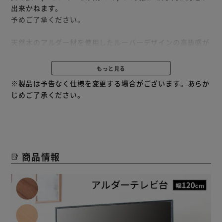
出来かねます。
予めご了承ください。
天然木のアルダー材を使用したルーバーデザインの高級感が
あるテレビ台。
もっと見る
◆上質な天然木の風合い
※製品は予告なく仕様を変更する場合がございます。あらか
天然木の突板を使用した天板と木目が美しいアルダー材を使
じめご了承ください。
用したルーバーデザインの前扉が高級感のあるリビングを演
出。
◆スタイリッシュなデザイン
側目からもネジ穴が見えない美しい仕上がり。
商品情報
収納部を隠してくれる扉付きで見た目もスッキリ。
◆扉付き収納スペース
レコーダーやゲームが収納できる扉付き収納スペース。
高さ17.5cmで高さのあるデッキやモデムも入ります。
ゆっくり開くソフトダウンステー式の前扉は、隙間が空いて