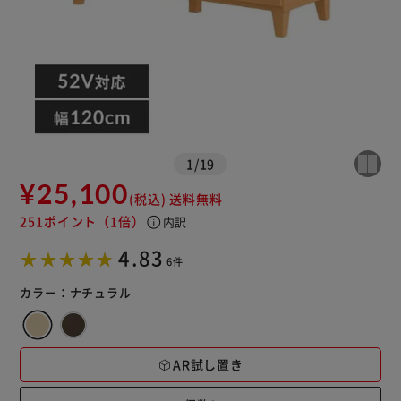
※ご確認ください
カートに入れる
購入手続きへ
1
/
19
¥25,100
(税込)
送料無料
251ポイント
（1倍）
info
内訳
4.83
6件
カラー：
ナチュラル
AR試し置き