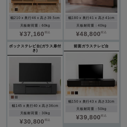
幅210 x 奥行46 x 高さ39.5cm
幅180 x 奥行41 x 高さ41cm
天板耐荷重：60kg
天板耐荷重：40kg
¥37,160
¥48,800
税込
税込
ボックステレビ台(ガラス扉付
前面ガラステレビ台
き)
幅150 x 奥行43 x 高さ32cm
幅145 x 奥行40 x 高さ36cm
天板耐荷重：50kg
天板耐荷重：30kg
¥39,800
税込
¥30,800
税込