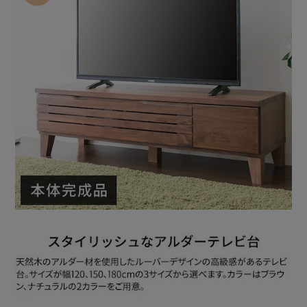
いるので扉を開けずにリモコン操作も可能。
◆便利な引き出し収納
引き出しはDVDやCDを横に収納でき、スライドレール仕様
で奥まで引き出せて取り出しやすい設計です。
◆安定感のある設計
大型テレビも置ける安心の頑丈設計。
◆圧迫感のないローデザイン
高さ35cmと低めのローデザイン設計で、ソファスタイル・
フロアスタイルの両方で見やすくお使いいただけます。
◆天然木の脚部
丈夫な天然木を使用。脚部を取り付けるだけの本体完成品。
高さ11cmで掃除機のヘッドも通るので、お掃除ラクラク。
◆長く使えるこだわり素材
天板は天然木化粧繊維板、前面のブロックは天然木を使用。
木目が美しく、表面には水や傷に強いPU塗装を施していま