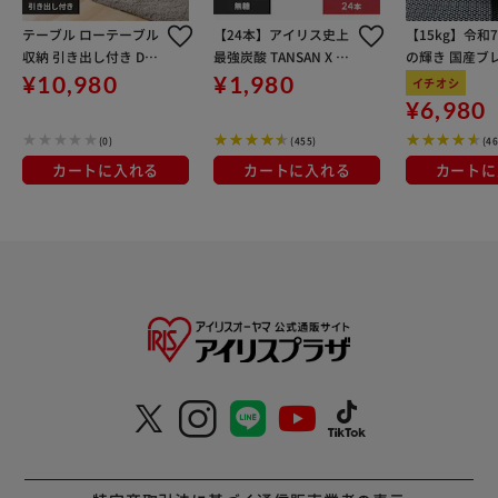
テーブル ローテーブル
【24本】アイリス史上
【15kg】令和
収納 引き出し付き DLT
最強炭酸 TANSAN X 45
の輝き 国産ブレ
-900 ナチュラル
0ml
kg×3袋
¥10,980
¥1,980
イチオシ
¥6,980
(0)
(455)
(4
カートに入れる
カートに入れる
カートに