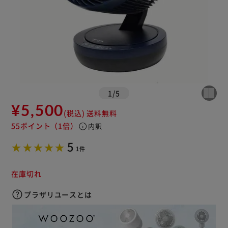
1
/
5
¥5,500
(税込)
送料無料
55ポイント
（1倍）
info
内訳
5
1件
在庫切れ
プラザリユースとは