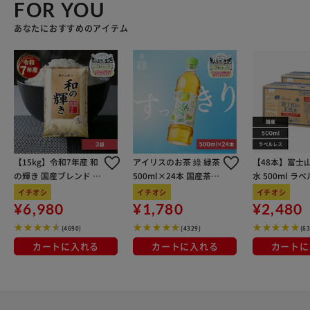
FOR YOU
あなたにおすすめのアイテム
【15kg】令和7年産 和
アイリスのお茶 綠 緑茶
【48本】富士
の輝き 国産ブレンド 5
500ml×24本 国産茶葉
水 500ml ラ
kg×3袋
100％使用
イチオシ
イチオシ
イチオシ
¥6,980
¥1,780
¥2,480
(4690)
(4329)
(6
カートに入れる
カートに入れる
カートに