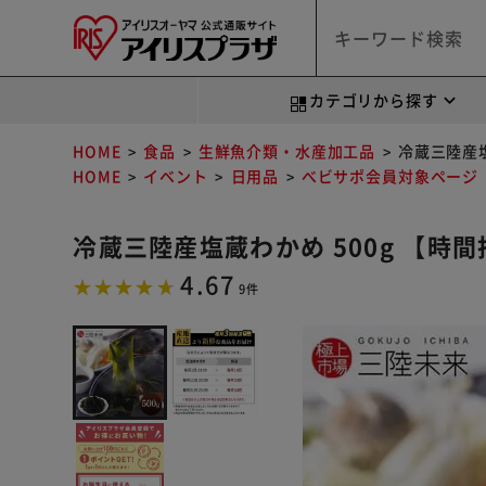
カテゴリから探す
HOME
食品
生鮮魚介類・水産加工品
冷蔵三陸産塩
HOME
イベント
日用品
べビサポ会員対象ページ
冷蔵三陸産塩蔵わかめ 500g 【時
4.67
9件