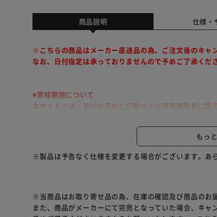
商品説明
仕様・
※こちらの商品はメーカー直送品の為、ご注文後のキャ
なお、日付指定は承っておりませんので予めご了承くだ
■賞味期限について
本サイトでは、当社が定めた日数以上の期限残商品に限
三陸産シャキシャキわかめ。
もっ
市販品塩蔵わかめより水戻しした時に量が増えます。
3倍以上増えますのでお得です。
※製品は予告なく仕様を変更する場合がございます。あ
※当商品はお取り寄せ品の為、在庫の確認及び商品のお
また、商品がメーカーにて完売となっていた場合、キャ