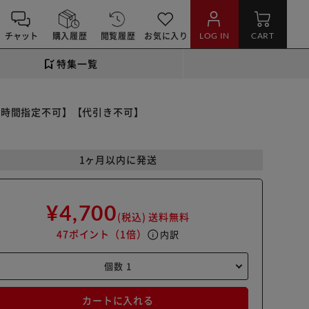
チャット
購入履歴
閲覧履歴
お気に入り
LOG IN
CART
特集一覧
 【時間指定不可】【代引き不可】
1ヶ月以内に発送
¥4,700
(税込)
送料無料
47ポイント
（1倍）
info
内訳
カートに入れる