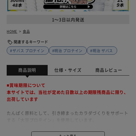
1～3日以内発送
HOME
食品
関連するキーワード
#ザバス プロテイン
#明治 プロテイン
#明治 ザバス
商品説明
仕様・サイズ
商品レビュー
■賞味期限について
本サイトでは、当社が定めた日数以上の期限残商品に限り、
出荷しています
たんぱく原料として、引き締まったカラダづくりをサポート
する「大豆プロテイン」を使用しています。
カラダづくりに欠かせない「ビタミンB群・ビタミンD」、
体調維持に欠かせない「ビタミンC」を配合しています。
もっと見る