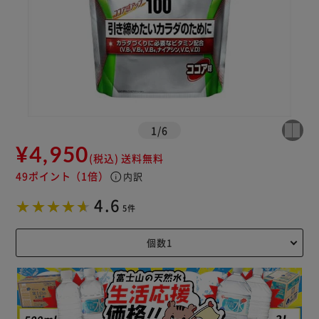
1
/
6
¥4,950
(税込)
送料無料
49ポイント
（1倍）
info
内訳
4.6
5件