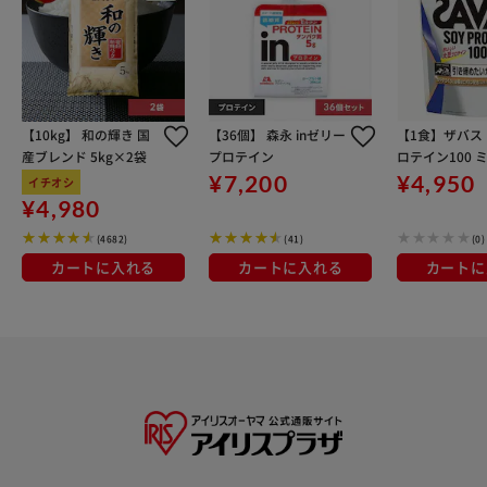
【10kg】 和の輝き 国
【36個】 森永 inゼリー
【1食】ザバス
産ブレンド 5kg×2袋
プロテイン
ロテイン100 
ィー風味 45食
¥7,200
¥4,950
イチオシ
¥4,980
(4682)
(41)
(0)
カートに入れる
カートに入れる
カートに