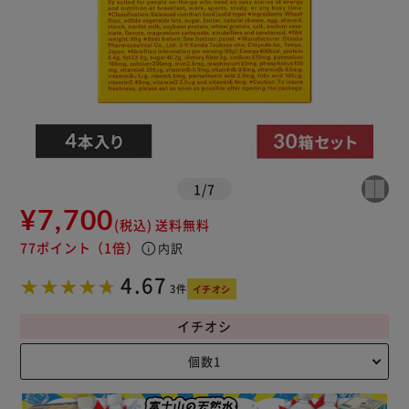
1
/
7
¥7,700
(税込)
送料無料
77ポイント
（1倍）
info
内訳
4.67
3件
イチオシ
イチオシ