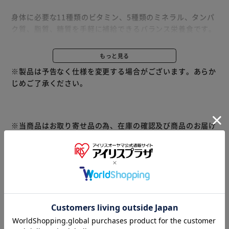
身体に必要な11種類のビタミン、5種類のミネラル、タンパ
ク質、脂質、糖質を手軽に補給できるバランス栄養食です。
ビタミンは1日に必要な量の約半分が含まれています。（*1
日に必要な量は「2015年栄養素等表示基準値」をもとにし
もっと見る
ています）
※製品は予告なく仕様を変更する場合がございます。あらか
じめご了承ください。
※当商品はお取り寄せ品の為、在庫の確認及び商品のお届け
までお時間を頂く場合がございます。
また、商品がメーカーにて完売となっていた場合、キャンセ
ル又は注文内容の変更をお願いいたしております。
予めご了承くださいますようお願いいたします。
■こちらの
商品はアイリスプラザがセレクトしたオススメ商品です。
商品情報