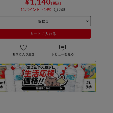
¥1,140
(税込)
11ポイント
（1倍）
info
内訳
カートに入れる
お気に入り追加
レビューを見る