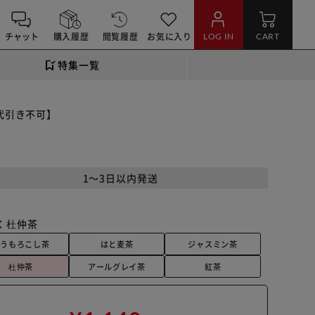
チャット
購入履歴
閲覧履歴
お気に入り
LOG IN
CART
特集一覧
【代引き不可】
1～3日以内発送
：
杜仲茶
とうもろこし茶
はと麦茶
ジャスミン茶
杜仲茶
アールグレイ茶
紅茶