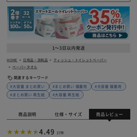
1～3日以内発送
HOME
日用品・消耗品
ティッシュ・トイレットペーパー
ペーパータオル
関連するキーワード
#大容量 まとめ買い
#まとめ買い 備蓄用
#大容量 備蓄用
#まとめ買い 再生紙
#大容量 再生紙
商品説明
仕様・サイズ
商品レビュー
4.49
37件