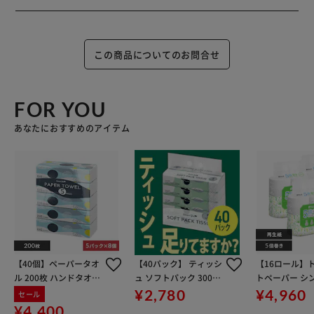
この商品についてのお問合せ
FOR YOU
あなたにおすすめのアイテム
【40個】ペーパータオ
【40パック】 ティッシ
【16ロール】
ル 200枚 ハンドタオル
ュ ソフトパック 300枚
トペーパー シン
大容量 小判5パック×8
(150組) 5パック×8個
倍巻 4ロール
¥2,780
¥4,960
セール
セット 再生紙 エール s
トスマートエ
¥4,400