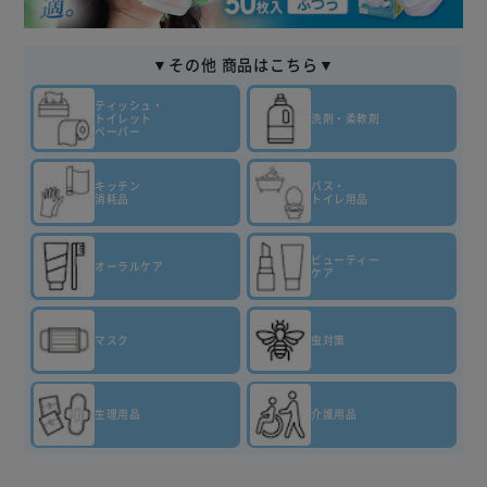
▼その他 商品はこちら▼
ティッシュ・
トイレット
洗剤・柔軟剤
ペーパー
キッチン
バス・
消耗品
トイレ用品
ビューティー
オーラルケア
ケア
マスク
虫対策
生理用品
介護用品