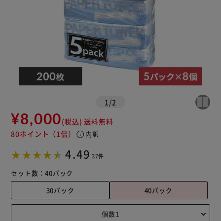
1
/
2
¥8,000
(税込)
送料無料
80ポイント
（1倍）
info
内訳
4.49
37件
セット数：
40パック
30パック
40パック