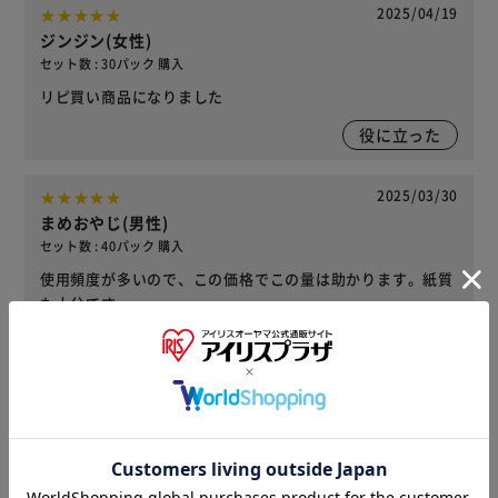
2025/04/19
ジンジン(女性)
セット数 : 30パック 購入
リピ買い商品になりました
役に立った
2025/03/30
まめおやじ(男性)
セット数 : 40パック 購入
使用頻度が多いので、この価格でこの量は助かります。紙質
も十分です。
1
人が役に立ったと回答
役に立った
レビューをもっと見る