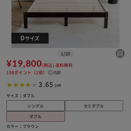
1
/
20
¥19,800
(税込)
送料無料
198ポイント
（1倍）
info
内訳
3.65
20件
サイズ：
ダブル
シングル
セミダブル
ダブル
カラー：
ブラウン