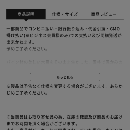
商品説明
仕様・サイズ
商品レビュー
一部商品でコンビニ払い・銀行振り込み・代金引換・GMO
掛け払い(※ビジネス会員様のみ)での支払い及び同梱発送が
出来かねます。
予めご了承ください。
パイン材の美しい木目をそのまま生かした、素朴で温かみの
あるベッドフレームです。
耐荷重200kgの床板は湿気に強いすのこ仕様で、日本の気候
もっと見る
に適しています。
※製品は予告なく仕様を変更する場合がございます。あらか
また床を傷つけないフェルトシールと、木材同士の擦れによ
じめご了承ください。
る｢ぎしぎし」音を抑えるベルトで、あなたの安眠をしっか
り見守ります。
※お客様組み立て品です。
※当商品はお取り寄せ品の為、在庫の確認及び商品のお届け
までお時間を頂く場合がございます。
また、商品がメーカーにて完売となっていた場合、キャンセ