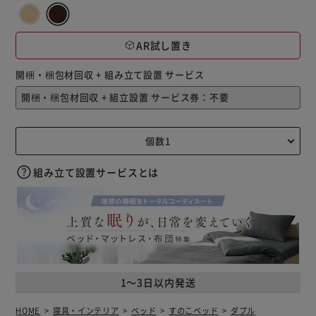
AR試し置き
開梱・梱包材回収 + 組み立て設置 サービス
組み立て設置サービスとは
1～3日以内発送
HOME
寝具・インテリア
ベッド
すのこベッド
ダブル