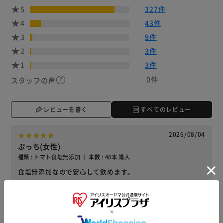
5
327件
4
43件
3
9件
2
3件
1
3件
0件
スタッフの声
レビューを書く
すべてのレビュー
2026/08/04
ぷっち(女性)
種類 : トマト食塩無添加 ｜ 本数 : 48本 購入
食塩無添加なので安心して飲めます。
役に立った
2026/07/30