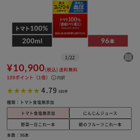
1
/
22
¥10,900
(税込)
送料無料
109ポイント
（1倍）
info
内訳
4.79
385件
種類：
トマト食塩無添加
トマト食塩無添加
にんじんジュース
野菜一日これ一本
朝のフルーツこれ一本
本数：
96本