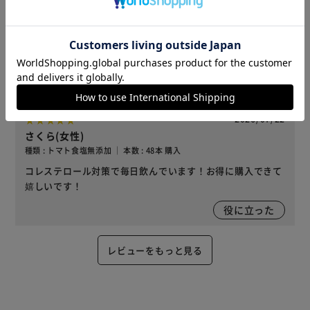
うめちゃん(女性)
種類 : トマト食塩無添加 ｜ 本数 : 48本 購入
YouTubeなどで安全で身体に良い飲み物と紹介されていた
ので、毎日欠かさず飲んでいます
1
人が役に立ったと回答
役に立った
2026/07/22
さくら(女性)
種類 : トマト食塩無添加 ｜ 本数 : 48本 購入
コレステロール対策で毎日飲んでいます！お得に購入できて
嬉しいです！
役に立った
レビューをもっと見る