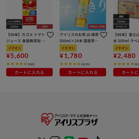
【48本】カゴメ トマト
アイリスのお茶 綠 緑茶
【48本】富士
ジュース 食塩無添加 2
500ml×24本 国産茶葉
水 500ml ラ
00ml
100％使用
イチオシ
イチオシ
イチオシ
¥5,600
¥1,780
¥2,480
(385)
(4329)
(6
カートに入れる
カートに入れる
カートに