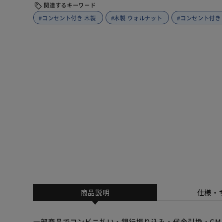
関連するキーワード
#コンセント付き 木製
#木製 ウォルナット
#コンセント付き
商品説明
仕様・
一部商品でコンビニ払い・銀行振り込み・代金引換・GM