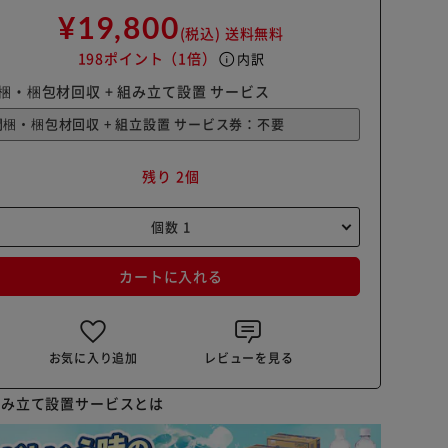
¥19,800
(税込)
送料無料
198ポイント
（1倍）
info
内訳
梱・梱包材回収 + 組み立て設置 サービス
残り 2個
カートに入れる
お気に入り追加
レビューを見る
組み立て設置サービスとは