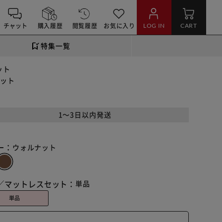
チャット
購入履歴
閲覧履歴
お気に入り
LOG IN
CART
特集一覧
ット
ナット
1～3日以内発送
ー：
ウォルナット
／マットレスセット：
単品
単品