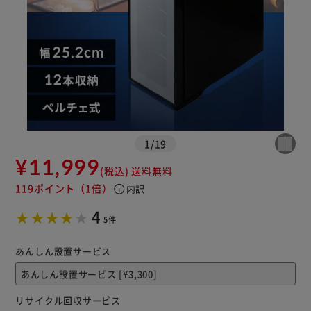
1
/
19
¥11,999
(税込)
送料無料
119ポイント
（1倍）
info
内訳
※ご確認ください
4
5件
カートに入れる
購入手続きへ
あんしん設置サービス
リサイクル回収サービス