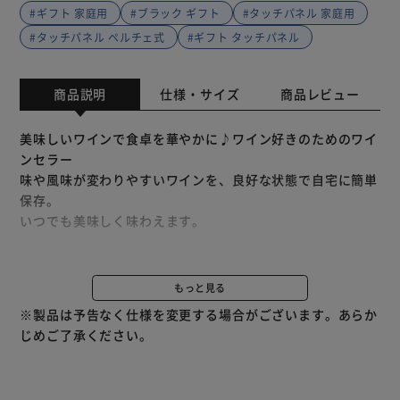
#ギフト 家庭用
#ブラック ギフト
#タッチパネル 家庭用
#タッチパネル ペルチェ式
#ギフト タッチパネル
商品説明
仕様・サイズ
商品レビュー
美味しいワインで食卓を華やかに♪ワイン好きのためのワイ
ンセラー
味や風味が変わりやすいワインを、良好な状態で自宅に簡単
保存。
いつでも美味しく味わえます。
◆振動の少ないペルチェ式
◆徹底した温度管理
もっと見る
◆コンパクト設計
※製品は予告なく仕様を変更する場合がございます。あらか
◆外からラベルが見える庫内灯付き
じめご了承ください。
◆美しいミラーガラス
◆タッチパネルで簡単操作